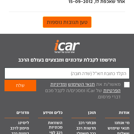
אחד שאכפת לו, 15-09-2012
טען תגובות נוספות
הירשמו לקבלת עדכונים ומבצעים בעולם הרכב
מאשר/ת את
תנאי השימוש
ומדיניות
הפרטיות
של iCar ומסכים/ה לקבל מכם
דברי פרסום.
אודות
תוכן
כלים ומידע
מדורים
מי אנחנו
מבחני רכב
השוואת
ליסינג
מכוניות
תנאי שימוש
חדשות רכב
מימון לרכב
רכב לפי
שאלות
רכב חשמלי
ביטוח רכב