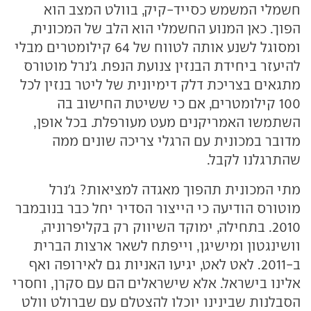
חשמלי המשמש כסייד-קיק, בוולט המצב הוא
הפוך. כאן המנוע החשמלי הוא הלב של המכונית,
ומסוגל לשנע אותה לטווח של 64 קילומטרים מבלי
להיעזר ביחידת הבנזין צנועת הנפח. ג'נרל מוטורס
מתגאים בצריכת דלק דימיונית של ליטר בנזין לכל
100 קילומטרים, אם כי ששיטת החישוב בה
השתמשו האמריקנים מעט מעורפלת. בכל אופן,
מדובר במכונית עם הרגלי צריכה שונים ממה
שהתרגלנו לקבל.
מתי המכונית תהפוך מאגדה למציאות? ג'נרל
מוטורס הודיעה כי הייצור הסדיר יחל כבר בנובמבר
2010. בתחילה, ימוקד השיווק רק בקליפרוניה,
וושינגטון ומישיגן, וייפתח לשאר ארצות הברית
ב-2011. לאט לאט, יגיעו האניות גם לאירופה ואף
אלינו בישראל. אלא שישראלים הם עם סקרן, וחסרי
הסבלנות שבינינו יוכלו להצטלם עם שברולט וולט