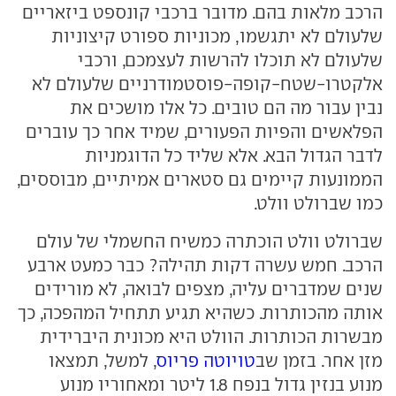
הרכב מלאות בהם. מדובר ברכבי קונספט ביזאריים
שלעולם לא יתגשמו, מכוניות ספורט קיצוניות
שלעולם לא תוכלו להרשות לעצמכם, ורכבי
אלקטרו-שטח-קופה-פוסטמודרניים שלעולם לא
נבין עבור מה הם טובים. כל אלו מושכים את
הפלאשים והפיות הפעורים, שמיד אחר כך עוברים
לדבר הגדול הבא. אלא שליד כל הדוגמניות
הממונעות קיימים גם סטארים אמיתיים, מבוססים,
כמו שברולט וולט.
שברולט וולט הוכתרה כמשיח החשמלי של עולם
הרכב. חמש עשרה דקות תהילה? כבר כמעט ארבע
שנים שמדברים עליה, מצפים לבואה, לא מורידים
אותה מהכותרות. כשהיא תגיע תתחיל המהפכה, כך
מבשרות הכותרות. הוולט היא מכונית היברידית
מזן אחר. בזמן שב
טויוטה פריוס
, למשל, תמצאו
מנוע בנזין גדול בנפח 1.8 ליטר ומאחוריו מנוע