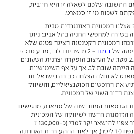
ם התשובה שלכם לשאלה זו היא חיובית,
תם לשכוח מי זו סמארט.
יה בשורה למחפשי החניה בתל אביב: ניתן
רכה! המכונית הקטנטנה הציגה פטנט שלא
יזטה של
ב.מ.וו
- 2 מושבים בלבד, מנוע מרכזי
ואורך כולל של 2.70 מטר. על העיצוב הופקדה יצרנית השעונים
התוצאה הייתה שובת לב. אך על אף השימושיות
ארט לא נחלה הצלחה כבירה בישראל. תג
יע את הרוכשים הפוטנציאליים, והשיווק
ת הדור השני של המכונית.
ת הגרסאות המחודשות של סמארט, מרגישים
רה הזדמנות חדשה לשיווקה של המכונית
בישראל. תג המחיר צפוי להישאר יקר למדי (כ-130,000 ?
לגרסה עם מנוע בנפח 1.0 ליטר), אך לאור ההתעוררות האחרונה