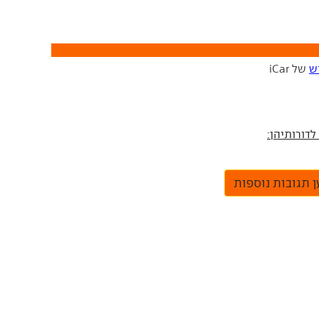
ש
של iCar
 תגובות נוספות