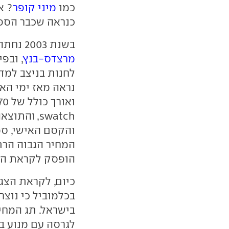
כמו
מיני קופר
? א
כנראה שכבר הספק
בשנת 2003 נחתה אצלנו המכונית האוונגרדית מבית
מרצדס-בנץ
, ובפ
לחנות בניצב למד
נראה מאז ימי הא
swatch, ו
והקסם האישי, סמ
המחיר הגבוה הרת
הופסק לקראת הצג
כיום, לקראת הצג
בכלמוביל כי נוצ