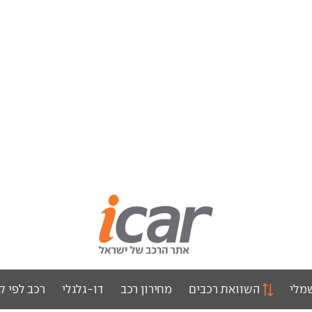
מלי
השוואת רכבים
מחירון רכב
דו-גלגלי
רכב לפי ק