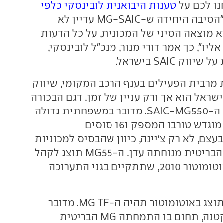
נו לכם על
טענות היבואנית לובינסקי כלפי
. "הסיבה היחידה ש-MG-SAIC עדיין לא
 מוצאה הסיני של המכונית, על כל הדעות
יו", כך אמר דורי מנור, מנכ"ל לובינסקי,
ק SAIC בישראל.
 מרבית הפעילים בענף הרכב המקומי, שיווק
ישראל הוא אך ורק עניין של זמן. דגם הבכורה
בארץ צפוי להיות ה-SAIC-MG550. מדובר במשפחתית גדולה
עם מנוע 1.8 ליטר מוגדש טורבו המספק 161 סוסים
בעצם, לא רק צ'יינה, כיוון שהבסיס למכוניות
הוא שאריות MG הבריטית מנוחתה עדן. ה-MG55 תוצג לקהל
הרחב בישראל באוטומוטור 2010, שתתקיים בגני התערוכה
מכונית נוספת שתוצג באוטומוטור תהיה ה-MG TF. מדובר
במכונית ספורט קטנה, תחום בו התמחתה MG הבריטית