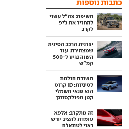
כתבות נוספות
חשיפה: צה"ל עשוי
להחזיר את ג'יפ
לקרב
יצרנית הרכב הסינית
שמצהירה: עוד
השנה נגיע ל-500
קמ"ש
תשובה הולמת
לסיניות: ID קרוס
הוא פנאי חשמלי
קטן מפולקסווגן
זה מתקרב: אלפא
עומדת להציג יורש
ראוי לטונאלה