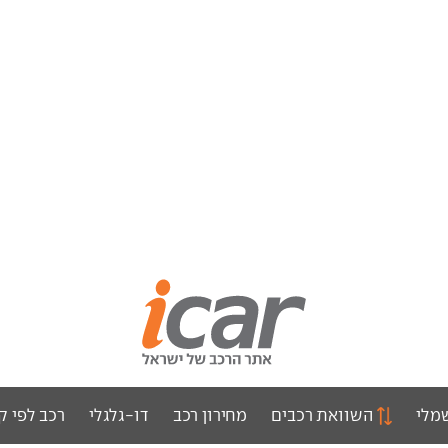
מלי
השוואת רכבים
מחירון רכב
דו-גלגלי
רכב לפי ק