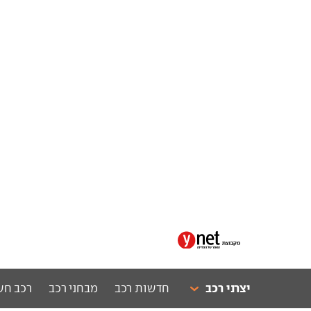
יצרני רכב
חדשות רכב
מבחני רכב
רכב חש