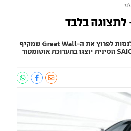
לבד
 לתצוגה בלבד
המכוניות הסיניות ממשיכות לנסות לפרוץ את ה-Great Wall שמקיף
את שוק הרכב הישראלי. דגמי SAIC הסינית יוצגו בתערוכת אוטומטור