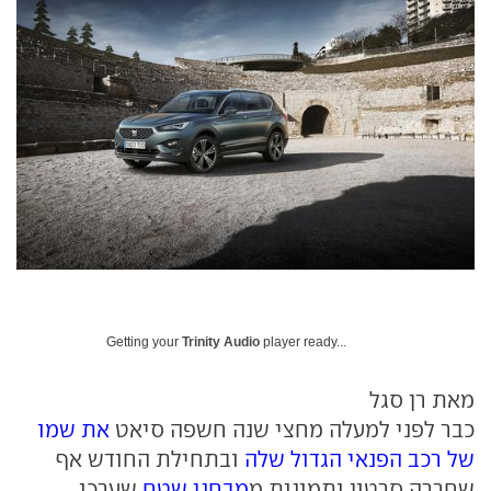
Getting your
Trinity Audio
player ready...
מאת רן סגל
כבר לפני למעלה מחצי שנה חשפה סיאט
את שמו
של רכב הפנאי הגדול שלה
ובתחילת החודש אף
שחררה סרטון ותמונות מ
מבחני שטח
שערכו