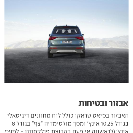
אבזור ובטיחות
האבזור בסיאט טראקו כולל לוח מחוונים דיגיטאלי
בגודל 10.25 אינץ' ומסך מולטימדיה "צף" בגודל 8
אינץ' (לראשונה אי פעם בקבוצת פולקסווגן - למעט