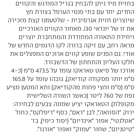
בחזית מיד ניתן להבחין בגריל המודגש והקווים
החדים, יחד עם בתי פנסי הערפל בצורת חץ
שיוצרים חזית אגרסיבית - שלטעמנו קצת מזכירה
את זו של יונדאי i30. מאחור הקווים האורכיים
ויחידת התאורה המחודדת והמתחברת יוצרים
מראה רחב, עם זיקה ברורה לקו הדגמים החדש של
אודי. גם הפנים שופע קווים ארוכים המפצלים את
חלקו העליון והתחתון של הדשבורד.
אורכו של סיאט טאראקו עומד על 473.5 ס"מ (כ-4
ס"מ יותר מסקודה קודיאק), גובהו עומד על 165.8
ס"מ (ס"מ וחצי פחות מהקודיאק) ותא המטען מציע
נפח של 760 ליטר (כאשר השורה השלישית
מקופלת). הטאראקו יציע שמונה צבעים לבחירה:
ירוק "הסוואה", לבן "ראם", כסף "ריפלקס", כחול
"אטלנטי", אפור "אינדיום" (יסוד כימי), בז'
"טיטניום", שחור "עמוק" ואפור "אורנו".