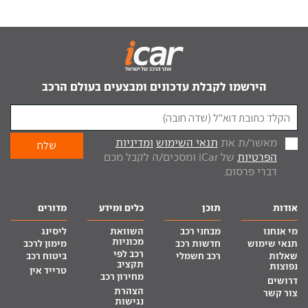
הירשמו לקבלת עדכונים ומבצעים בעולם הרכב
מאשר/ת את
תנאי השימוש
ומדיניות
הפרטיות
של iCar ומסכים/ה לקבל מכם
דברי פרסום.
אודות
תוכן
כלים ומידע
מדורים
מי אנחנו
מבחני רכב
השוואת
ליסינג
מכוניות
תנאי שימוש
חדשות רכב
מימון לרכב
רכב לפי
שאלות
רכב חשמלי
ביטוח רכב
תקציב
נפוצות
טרייד אין
מחירון רכב
דרושים
הצהרת
צור קשר
נגישות