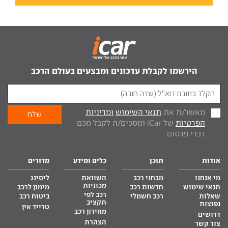
הירשמו לקבלת עדכונים ומבצעים בעולם הרכב
מאשר/ת את
תנאי השימוש
ומדיניות
הפרטיות
של iCar ומסכים/ה לקבל מכם
דברי פרסום.
אודות
תוכן
כלים ומידע
מדורים
מי אנחנו
מבחני רכב
השוואת
ליסינג
מכוניות
תנאי שימוש
חדשות רכב
מימון לרכב
רכב לפי
שאלות
רכב חשמלי
ביטוח רכב
תקציב
נפוצות
טרייד אין
מחירון רכב
דרושים
הצהרת
צור קשר