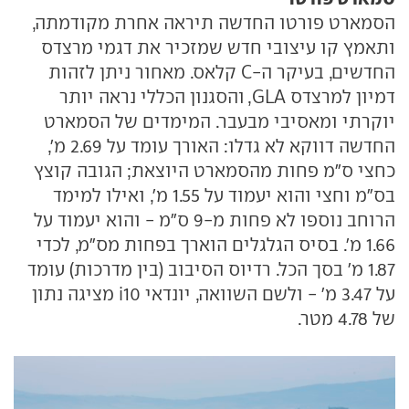
הסמארט פורטו החדשה תיראה אחרת מקודמתה,
ותאמץ קו עיצובי חדש שמזכיר את דגמי מרצדס
החדשים, בעיקר ה-C קלאס. מאחור ניתן לזהות
דמיון למרצדס GLA, והסגנון הכללי נראה יותר
יוקרתי ומאסיבי מבעבר. המימדים של הסמארט
החדשה דווקא לא גדלו: האורך עומד על 2.69 מ',
כחצי ס"מ פחות מהסמארט היוצאת; הגובה קוצץ
בס"מ וחצי והוא יעמוד על 1.55 מ', ואילו למימד
הרוחב נוספו לא פחות מ-9 ס"מ - והוא יעמוד על
1.66 מ'. בסיס הגלגלים הוארך בפחות מס"מ, לכדי
1.87 מ' בסך הכל. רדיוס הסיבוב (בין מדרכות) עומד
על 3.47 מ' - ולשם השוואה, יונדאי i10 מציגה נתון
של 4.78 מטר.