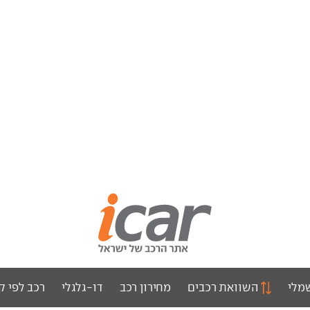
מלי
השוואת רכבים
מחירון רכב
דו-גלגלי
רכב לפי ק