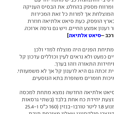
ומרווח מספק בהחלט. את הבסיס העניקה
מוצלחת אך למרות כל זאת המכירות
ארץ הופסק. כעת סיאט אלתיאה חוזרת
 רענון אמצע החיים. ויש גם גרסה ארוכה.
רכב –
סיאט אלתיאה
]
 מתיחת הפנים היה מוצלח למדי ולכן
ים כמעט ולא נראים לעין וכוללים עדכון קל
חידות התאורה וזהו בערך.
ת זכתה גם היא לרענון קל אך לא משמעותי.
יכות חומרים משופרת בתא הנוסעים.
בסיאט אלתיאה החדשה נמצא מתחת למכסה
וצעת יחידת כח אחת בלבד (בשתי גרסאות
המרכב). מדובר במנוע 1.8 ליטר טורבו-בנזין (160 כ"ס ו-25.4
קונצרן פולקסווגן שאליו מצורפת תיבת