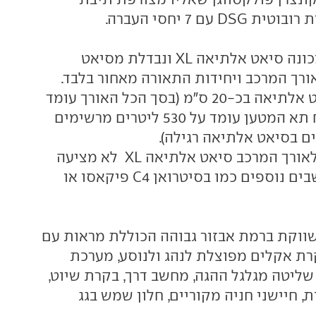
 עם 7 יחסי העברה.
הגרסה הארוכה מכונה סיאט אלתיאה XL ונבדלת מסיאט
ורך המרכב ויחידות התאורה מאחור בלבד.
היא ארוכה מסיאט אלתיאה בכ-20 ס"מ (בסך הכל האורך עומד
על 446 ס"מ) ונפח תא המטען עומד על 530 ליטרים מרשימים
למרות התוספת לאורך המרכב סיאט אלתיאה XL לא מציעה
וספים כמו בסיטרואן C4 פיקאסו או
ווקת ברמת אבזור גבוהה הכוללת מראות עם
רת אקלים מפוצלת לנהג ולנוסע, מערכת
ליטה מגלגל ההגה, מחשב דרך, בקרת שיוט,
ת, חיישני חניה מקוריים, חלון שמש בגג