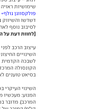
שימושיות ראויה 
פולקסווגן גולף+
ה
דשדשו והשיווק ב
לסיבוב נוסף לאחר
[לחוות דעת על ה
עיצוב הרכב לפני
השינויים החיצוני
לשבכה הקדמית וי
הקונסולה המרכזי
בסיאט טוענים לא
השינוי העיקרי 
המנוע: מעכשיו מ
קג"מ) המוכר של 