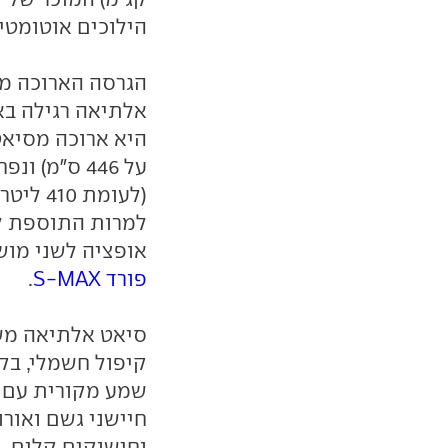
הילוכים אוטומטית רובוטית DSG
אלתיאה רגילה בא
(לעומת 410 ליטרים בסיאט אלתיאה רגילה).
אופציה לשני מושבים נ
פורד S-MAX
.
סיאט אלתיאה מש
קיפול חשמלי, בק
שמע מקורית עם ש
חיישני גשם ואורו
וחישוקים קלים.