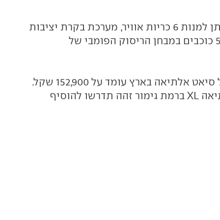
בצד הבטיחותי ניתן למנות 6 כריות אוויר, מערכת בקרת יציבות
וציון של 5 מתוך 5 כוכבים במבחן הריסוק הפומבי של
מחיר המחירון של סיאט אלתיאה בארץ עומד על 152,900 שקל.
בשביל סיאט אלתיאה XL ברמת גימור זהה תדרשו להוסיף