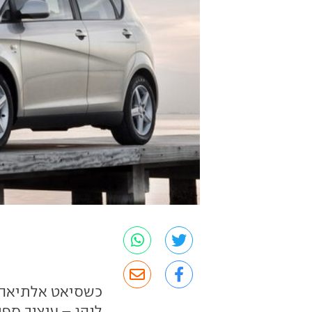
כשסיאט אלתיאה ה
לנהג – עיצוב ספו