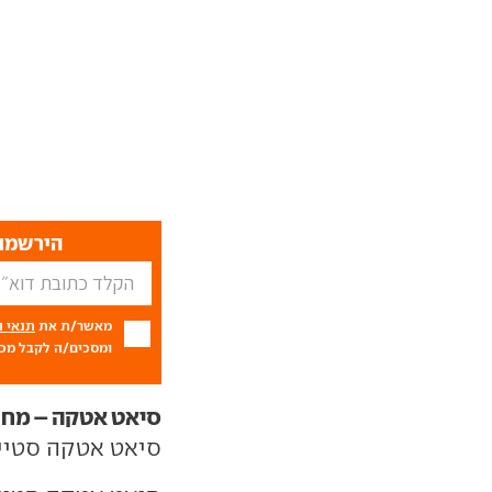
הירשמו 
מאשר/ת את
תנאי 
ומסכים/ה לקבל מכם
סיאט אטקה – מחי
סיאט אטקה סטייל תעלה 136,900 (הפח