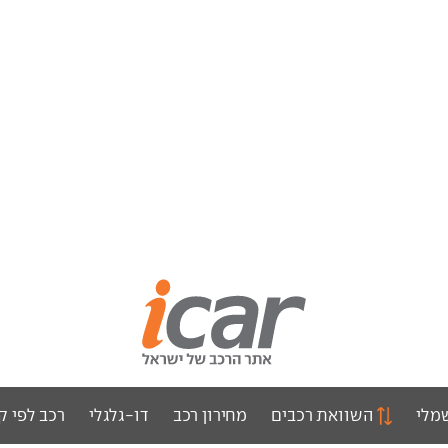
מלי
השוואת רכבים
מחירון רכב
דו-גלגלי
רכב לפי ק