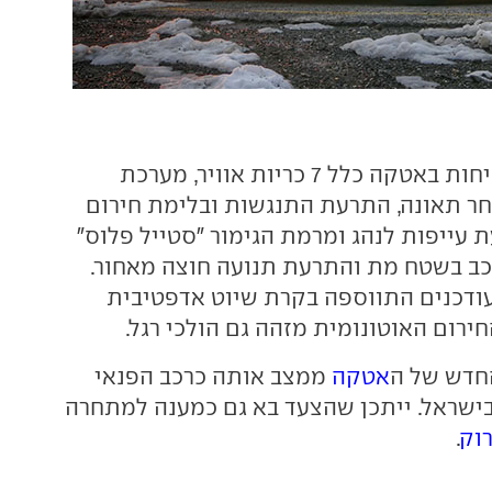
עד כה אבזור הבטיחות באטקה כלל 7 כריות אוויר, מערכת
ר תאונה, התרעת התנגשות ובלימת חירום
 עייפות לנהג ומרמת הגימור "סטייל פלוס"
ב בשטח מת והתרעת תנועה חוצה מאחור.
ודכנים התווספה בקרת שיוט אדפטיבית
ירום האוטונומית מזהה גם הולכי רגל.
החדש של ה
אטקה
ממצב אותה כרכב הפנאי
ישראל. ייתכן שהצעד בא גם כמענה למתחרה
וק
.