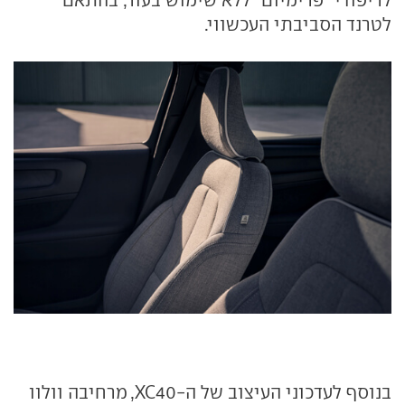
לטרנד הסביבתי העכשווי.
בנוסף לעדכוני העיצוב של ה-XC40, מרחיבה וולוו