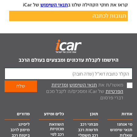
קראו את חוקי הקהילה שלנו ב
תנאי השימוש
של iCar
תגובות לכתבה
הירשמו לקבלת עדכונים ומבצעים בעולם הרכב
מאשר/ת את
תנאי השימוש
ומדיניות
הפרטיות
של iCar ומסכים/ה לקבל מכם
דברי פרסום.
אודות
תוכן
כלים ומידע
מדורים
מי אנחנו
מבחני רכב
השוואת
ליסינג
מכוניות
תנאי שימוש
חדשות רכב
מימון לרכב
רכב לפי
שאלות
רכב חשמלי
ביטוח רכב