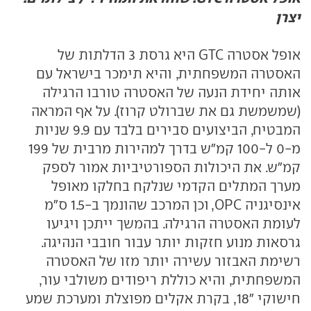
יצרן
אופל אסטרה
GTC
היא גרסת 3 הדלתות של
האסטרה המשפחתית, והיא תימכר בישראל עם
אותה יחידת הנעה של האסטרה טורבו הרגילה
(שמשמשת גם את שברולט קרוז). על אף המראה
המבטיח, הביצועים סבירים בלבד עם 9.9 שניות
מ-0 ל-100 קמ"ש בדרך למהירות מרבית של 199
קמ"ש. את היכולות הספורטיביות אמור לספק
מערך המתלים הקדמי שנלקח בחלקו מאופל
אינסיגניה
OPC
, וכן המרכב שהונמך ב-1.5 ס"מ
לעומת האסטרה הרגילה. בהמשך ייתכן ויגיעו
גרסאות מנוע חזקות יותר עבור חובבי הנהיגה.
רשימת האבזור עשירה יותר מזו של האסטרה
המשפחתית, והיא כוללת ריפודים משולבי עור,
חישוקי "18, בקרת אקלים מפוצלת ומערכת שמע