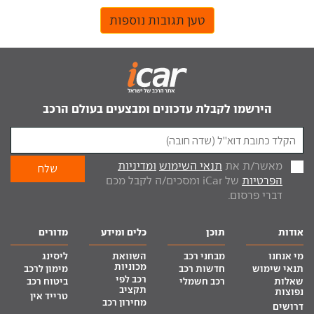
טען תגובות נוספות
הירשמו לקבלת עדכונים ומבצעים בעולם הרכב
מאשר/ת את
תנאי השימוש
ומדיניות
הפרטיות
של iCar ומסכים/ה לקבל מכם
דברי פרסום.
אודות
תוכן
כלים ומידע
מדורים
מי אנחנו
מבחני רכב
השוואת
ליסינג
מכוניות
תנאי שימוש
חדשות רכב
מימון לרכב
רכב לפי
שאלות
רכב חשמלי
ביטוח רכב
תקציב
נפוצות
טרייד אין
מחירון רכב
דרושים