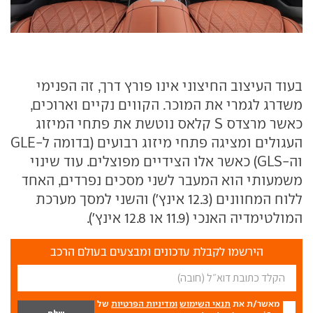
בעוד העיצוב החיצוני אינו פורץ דרך, זה הפנימי
משדרג לגמרי את המוכר. הקווים נקיים וארוכים,
כאשר מרצדס S קלאס נוטשת את פתחי המיזוג
העגולים ומציגה פתחי מיזוג רבועים (בדומה ל-GLE
וה-GLS) כאשר אלו הצידיים מפוצלים. עוד שינוי
משמעותי הוא המעבר לשני מסכים נפרדים, האחד
ללוח המחוונים (12.3 אינץ') והשני למסך מערכת
המולטימדיה האנכי (11.9 או 12.8 אינץ').
הירשמו לקבלת עדכונים ומבצעים בעולם הרכב
מאשר/ת את
תנאי השימוש
ומדיניות הפרטיות
של