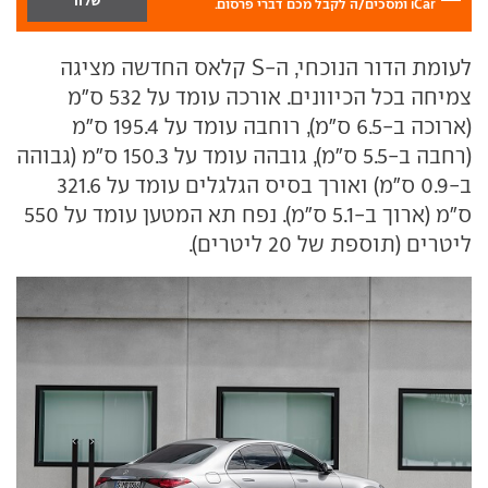
iCar ומסכים/ה לקבל מכם דברי פרסום.
לעומת הדור הנוכחי, ה-S קלאס החדשה מציגה
צמיחה בכל הכיוונים. אורכה עומד על 532 ס"מ
(ארוכה ב-6.5 ס"מ), רוחבה עומד על 195.4 ס"מ
(רחבה ב-5.5 ס"מ), גובהה עומד על 150.3 ס"מ (גבוהה
ב-0.9 ס"מ) ואורך בסיס הגלגלים עומד על 321.6
ס"מ (ארוך ב-5.1 ס"מ). נפח תא המטען עומד על 550
ליטרים (תוספת של 20 ליטרים).