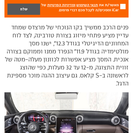
מאשר/ת את
תנאי השימוש
ומדיניות הפרטיות
של
iCar ומסכים/ה לקבל מכם דברי פרסום.
פנים הרכב ממשיך בקו הנוכחי של מרצדס שמחד
עדיין מציע פתחי מיזוג בצורת טורבינה, לצד לוח
המחוונים הדיגיטלי בגודל 12.3", ישנו מסך
מולטימדיה בגודל 11.9" הנפרד ממנו וממוקם בצורה
אנכית. המסך מציע אפשרות לכוונון מעלה-מטה של
זווית התצוגה, מ-12 עד 32 מעלות, כפי שהוצג
לראשונה ב-S קלאס. גם עיצוב ההגה מוכר מספינת
הדגל.