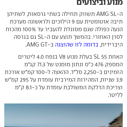
מנוע וביצועים
ה-AMG SL תשווק תחילה בשתי גרסאות, לשתיהן
תיבה אוטומטית עם 9 הילוכים ולראשונה מערכת
הנעה כפולה שגם מסוגלת להעביר עד 100% מהכוח
לסרן האחורי. בהמשך תוצע עם ה-SL גם בגרסה
היברידית,
בדומה לזו שהוצגה
ב-AMG GT.
האחת SL 55 בעלת מנוע V8 בנפח 4.0 ליטרים
המספק 476 כ"ס ונתון מומנט של 71.3 קג"מ
הזמינים ב-2,250 סל"ד. ההאצה ל-100 קמ"ש אורכת
3.9 שניות, המהירות המירבית עומדת על 295 קמ"ש
וצריכת הדלקת המשולבת עומדת על כ-8.1 ק"מ
לליטר.