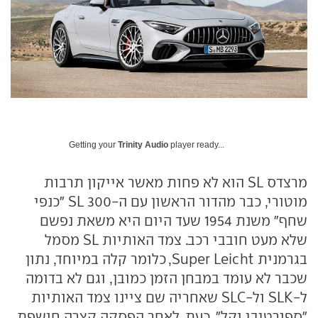
Getting your
Trinity Audio
player ready...
מרצדס SL הוא לא פחות מאשר אייקון תרבות
מוטורי, כבר מהדור הראשון עם ה-300 SL "כנפי
שחף" משנת 1954 שעד היום היא משאת נפשם
שלא מעט חובבי רכב. צמד האותיות SL מסמל
בגרמנית Super Leicht, כלומר קלה במיוחד, נתון
שכבר לא עומד במבחן הזמן כמובן, וגם לא בדומה
ל-SLK ול-SLC שאחריה שם ציינו צמד האותיות
"ספורטיבי וקל". כעת, לאחר הפסקה קצרה חושפת