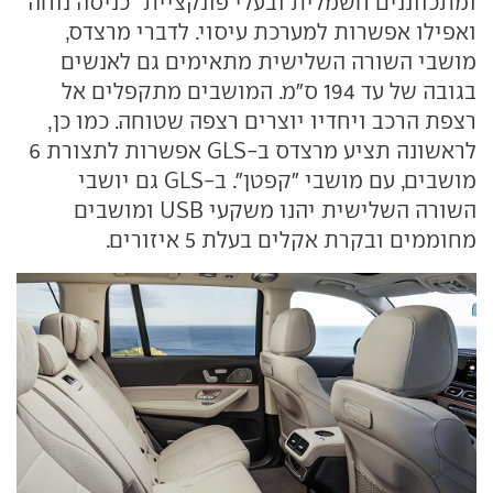
ומתכווננים חשמלית ובעלי פונקציית "כניסה נוחה"
ואפילו אפשרות למערכת עיסוי. לדברי מרצדס,
מושבי השורה השלישית מתאימים גם לאנשים
בגובה של עד 194 ס"מ. המושבים מתקפלים אל
רצפת הרכב ויחדיו יוצרים רצפה שטוחה. כמו כן,
לראשונה תציע מרצדס ב-GLS אפשרות לתצורת 6
מושבים, עם מושבי "קפטן". ב-GLS גם יושבי
השורה השלישית יהנו משקעי USB ומושבים
מחוממים ובקרת אקלים בעלת 5 איזורים.