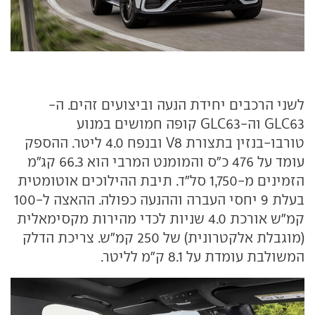
לשני הרכבים יחידת הנעה וביצועים זהים. ה-
GLC63 וה-GLC63 קופה חמושים במנוע
טורבו-בנזין בתצורת V8 ובנפח 4.0 ליטר. ההספק
עומד על 476 כ"ס והמומנט המרבי הוא 66.3 קג"מ
הזמינים מ-1,750 סל"ד. תיבת ההילוכים אוטומטית
בעלת 9 יחסי העברה וההנעה כפולה. ההאצה ל-100
קמ"ש אורכת 4.0 שניות לכדי מהירות מקסימאלית
(מוגבלת אלקטרונית) של 250 קמ"ש. צריכת הדלק
המשולבת עומדת על 8.1 ק"מ לליטר.