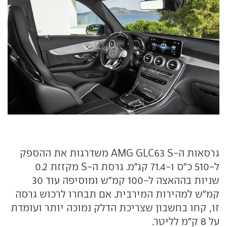
גרסאות ה-AMG GLC63 S משדרגות את ההספק
ל-510 כ"ס ו-71.4 קג"מ. גרסת ה-S מקזזת 0.2
שניות בההאצה ל-100 קמ"ש ומוסיפה עוד 30
קמ"ש למהירות המירבית. אם תבחרו לרכוש גרסה
זו, קחו בחשבון שצריכת הדלק נמוכה יותר ועומדת
על 8 ק"מ לליטר.