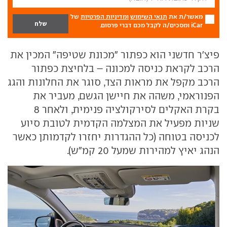
מאשר/ת את
תנאי השימוש
ומדיניות הפרטיות
של
iCar ומסכים/ה לקבל מכם דברי פרסום.
פיצ'ר חדשני הוא כפתור "מכונת שטיפה" המכין את
הרכב לקראת כניסה למכונה – בלחיצת כפתור
הרכב מקפל את מראות הצד, סוגר את החלונות והגג
הפנוראמי, משהה את חיישן הגשם, מעביר את
בקרת האקלים לסירקולציה פנימית, ולאחר 8
שניות מפעיל את המצלמה הקדמית לטובת סיוע
לכניסה בטוחה (כל ההגדרות יחזרו לקדמותן כאשר
הנהג יאיץ למהירות שמעל 20 קמ"ש).