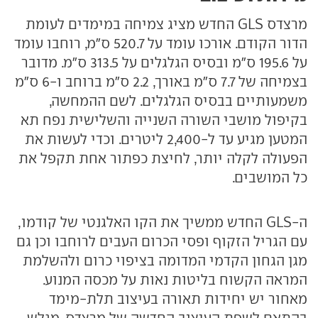
מרצדס GLS החדש מציג צמיחה במימדים לעומת
הדור הקודם. אורכו עומד על 520.7 ס"מ, רוחבו עומד
על 195.6 ס"מ ובסיס הגלגלים על 313.5 ס"מ. מדובר
בצמיחה של 7.7 ס"מ באורך, 2.2 ס"מ ברוחב ו-6 ס"מ
משמעותיים בבסיס הגלגלים. לשם ההמחשה,
בקיפול מושבי השורה השנייה והשלישית נפח תא
המטען מגיע עד ל-2,400 ליטרים. וכדי לעשות את
הפעולה לקלה יותר, לחיצת כפתור אחת תקפל את
כל המושבים.
ה-GLS החדש ממשיך את הקו האלגנטי של קודמו,
עם הגריל הזקוף ופסי הכרום העבים לרוחבו וכן גם
מגן הגחון הקדמי המדומה בציפוי כרום ולהשלמת
המראה הקשוח בליטות נאות על מכסה המנוע.
מאחור יש יחידות תאורה בעיצוב תלת-מימד
בהתאם לשפת העיצוב החדשה של מרצדס, מגלש