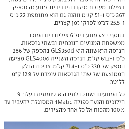
בשילוב מערכת מיקרו היברידית. מנוע זה מספק
367 כ"ס ו-51 קג"מ ונהנה גם הוא מתוספת 22 כ"ס
ו-25.5 קג"מ לפרקי זמן קצרים.
בנוסף יוצע מנוע דיזל 6 צילינדרים המוכר
ממשפחת המנועים הנוכחית ובשתי גרסאות.
הגרסה הראשונה היא GLS350d בהספק של 286
כ"ס ו-61.2 קג"מ. הגרסה השנייה GLS400d מציעה
הספק של 330 כ"ס ו-71.4 קג"מ. צריכת הדלק
הממוצעת של שתי הגרסאות עומדת על 12.9 ק"מ
לליטר.
כל המנועים ישודכו לתיבה אוטומטית בעלת 9
הילוכים והנעה כפולה 4Matic המסוגלת להעביר עד
100% מהכוח אל כל אחד מהצירים.