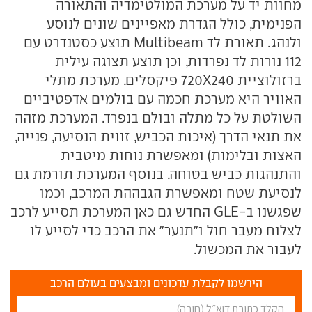
מחוות יד על מערכת המולטימדיה והתאורה
הפנימית, כולל הגדרת מאפיינים שונים לנוסע
ולנהג. תאורת לד Multibeam תוצע כסטנדרט עם
112 נורות לד נפרדות, וכן תוצע תצוגה עילית
ברזולוציית 720X240 פיקסלים. מערכת מתלי
האוויר היא מערכת חכמה עם בולמים אדפטיביים
השולטת על כל מתלה ובולם בנפרד. המערכת מזהה
את תנאי הדרך (איכות הכביש, זווית הנסיעה, פנייה,
האצות ובלימות) ומאפשרת נוחות מיטבית
והתנהגות כביש בטוחה. בנוסף המערכת תורמת גם
לנסיעת שטח ומאפשרת הגבההת המרכב, וכמו
שפגשנו ב-GLE החדש גם כאן המערכת תסייע לרכב
לצלוח מעבר חול ו"תנער" את הרכב כדי לסייע לו
לעבור את המכשול.
הירשמו לקבלת עדכונים ומבצעים בעולם הרכב