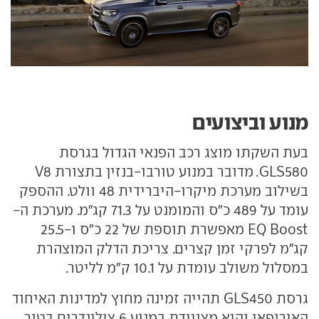
מנוע וביצועים
בעת השקתו מוצג רכב הפנאי הגדול בגרסת
GLS580. מדובר במנוע טורבו-בנזין בתצורת V8
בשילוב מערכת מיקרו-היברידית 48 וולט. ההספק
עומד על 489 כ"ס והמומנט על 71.3 קג"מ. מערכת ה-
EQ Boost מאפשרת תוספת של 22 כ"ס ו-25.5
קג"מ לפרקי זמן קצרים. צריכת הדלק המוצהרת
במסלול משולב עומדת על 10.1 ק"מ לליטר.
גרסת GLS450 תהייה זמינה מחוץ למדינות האיחוד
האירופאי והיא מצויידת במנוע 6 צילינדרים בטור,