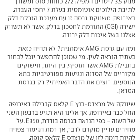
מנוע 3.5 ליטרים המפיק 272 כוחות סוס ומשודך
לתיבת הילוכים אוטומטית בעלת 7 יחסי העברה.
באירופה, משווקת גרסה זו עם מערכת הזרקת דלק
ישירה (CGI) התורמת לחסכון בדלק, אשר לא תשווק
אצלנו בשל איכות דלק ירודה.
ומה עם גרסת AMG אימתנית? לא תהיה כזאת
בעתיד הנראה לעין. מי שמוכן להתפשר יוכל לבחור
בחבילת AMG אשר תוסיף, בין היתר, חישוקים
מקוריים של הסדנה ונגיעות ספורטיביות בתא
הנוסעים. רוצים את הדבר האמיתי? רק בגרסת
הסדאן.
שיווקה של מרצדס-בנץ E קלאס קברילה באירופה
החל כבר באירופה, אך אלינו היא תגיע ברבעון השני
של השנה - כפי הנראה בגרסה בודדת, E350. על
מחירים עדיין מוקדם לדבר, אך רמת הגימור צפויה
להיות דומה לזו של מרצדס E קלאס קופה.