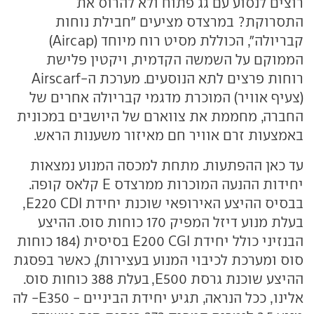
רוצים לנסוע עם גג פתוח ולא להרוס את
התסרוקת? במרצדס מציעים "חבילת נוחות
קבריולה", הכוללת מסיט רוח מיוחד (Aircap)
הממוקם על השמשה הקדמית, ויקטין פלישת
רוחות פרצים לתא הנוסעים. מערכת ה-Airscarf
(צעיף אוויר) המוכרת מדגמי קבריולה אחרים של
החברה, מחממת את צווארם של היושבים במכונית
באמצעות זרם אוויר חם מאיזור משענות הראש.
עד כאן ההפתעות. מתחת למכסה המנוע נמצאות
יחידות ההנעה המוכרות ממרצדס E קלאס קופה.
בבסיס ההיצע האירופאי שוכנת יחידת E220 CDI,
בעלת מנוע דיזל המפיק 170 כוחות סוס. ההיצע
הבנזיני כולל יחידת E200 CGI בסיסית (184 כוחות
סוס ומערכת לכיבוי המנוע בעצירות), כאשר בפסגת
ההיצע שוכנת גרסת E500, בעלת 388 כוחות סוס.
אלינו, ככל הנראה, תגיע יחידת הביניים - E350- לה