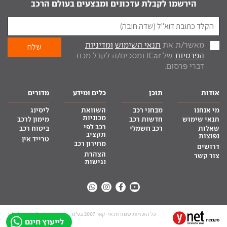
הירשמו לקבלת עדכונים ומבצעים בעולם הרכב
מאשר/ת את
תנאי השימוש
ומדיניות
הפרטיות
של iCar ומסכים/ה לקבל מכם
דברי פרסום.
אודות
תוכן
כלים ומידע
מדורים
מי אנחנו
מבחני רכב
השוואת
ליסינג
מכוניות
תנאי שימוש
חדשות רכב
מימון לרכב
רכב לפי
שאלות
רכב חשמלי
ביטוח רכב
תקציב
נפוצות
טרייד אין
מחירון רכב
דרושים
הצהרת
צור קשר
נגישות
כל הזכויות שמורות אי-קאר 2007 בע”מ
site by tq.soft
לייעוץ חינם