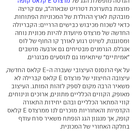
הגרסה מופשלת הגג של
מרצדס E קלאס קופה
מוצגת בתערוכת דטרויט שבארה"ב, עם קריצה
מובהקת לארץ ההולדת של המכוניות הפתוחות.
כדאי לשכוח מכיבוש כבישים הרריים: הקבריולה
החדשה של מרצדס מיועדת להיות מכונית נוחה
ומסוגננת, לשיוט רגוע לאורך קו החוף של לוס
אנג'לס. הגרמנים מבטיחים גם ארבעה מושבים
"אמיתיים" שיתאימו גם לנוסעים מבוגרים.
על אף הרנסנס העיצובי שעברה ה-E קלאס החדשה,
עיצובה החיצוני של מרצדס E קלאס קברילה לא
משאיר הרבה מקום לספק לזהות המותג. העיצוב
מאופק, הקווים הכלליים מתונים, ארוכים ונינוחים.
קווי המתאר הכלליים ובהם יחידות התאורה
הקדמיות והאחוריות מוכרים לנו ממרצדס E קלאס
קופה, אך מנגנון הגג הנפתח משאיר סרח עודף
בחלקה האחורי של המכונית.