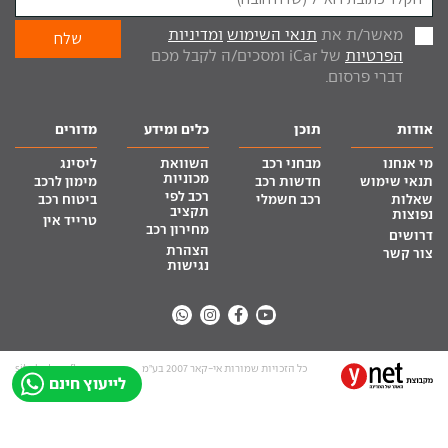
מאשר/ת את
תנאי השימוש
ומדיניות
הפרטיות
של iCar ומסכים/ה לקבל מכם
דברי פרסום.
אודות
תוכן
כלים ומידע
מדורים
מי אנחנו
מבחני רכב
השוואת
ליסינג
מכוניות
תנאי שימוש
חדשות רכב
מימון לרכב
רכב לפי
שאלות
רכב חשמלי
ביטוח רכב
תקציב
נפוצות
טרייד אין
מחירון רכב
דרושים
הצהרת
צור קשר
נגישות
כל הזכויות שמורות אי-קאר 2007 בע”מ
site by tq.soft
לייעוץ חינם