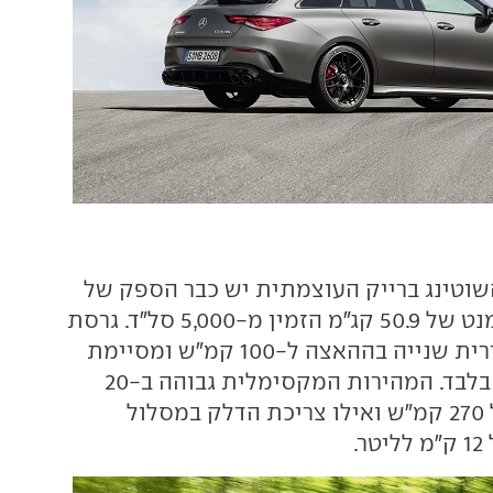
ה- Sשל השוטינג ברייק העוצמתית יש כבר הספק של
421 כ"ס ונתון מומנט של 50.9 קג"מ הזמין מ-5,000 סל"ד. גרסת
ה-S מהירה בעשירית שנייה בההאצה ל-100 קמ"ש ומסיימת
אותה ב-4 שניות בלבד. המהירות המקסימלית גבוהה ב-20
קמ"ש ועומדת על 270 קמ"ש ואילו צריכת הדלק במסלול
.