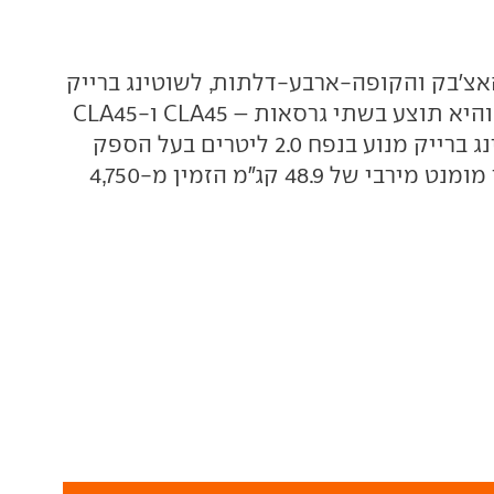
צ'בק והקופה-ארבע-דלתות, לשוטינג ברייק
יחידת הנעה זהה והיא תוצע בשתי גרסאות – CLA45 ו-CLA45
S. ל- CLA45שוטינג ברייק מנוע בנפח 2.0 ליטרים בעל הספק
של 387 כ"ס ונתון מומנט מירבי של 48.9 קג"מ הזמין מ-4,750