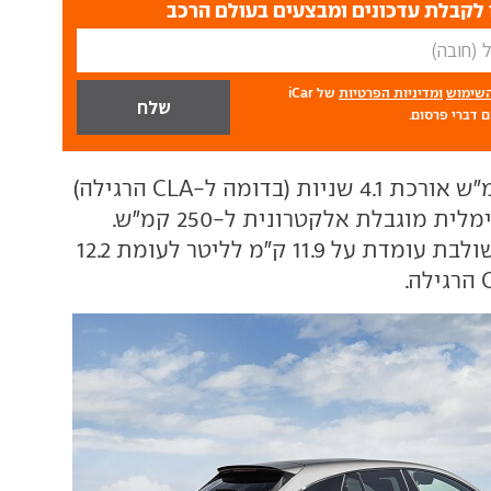
לקבלת עדכונים ומבצעים בעולם הרכב
השימוש
ומדיניות הפרטיות
של iCar
 דברי פרסום.
ההאצה ל-100 קמ"ש אורכת 4.1 שניות (בדומה ל-CLA הרגילה)
והמהירות המקסימלית מוגבלת אלקטרונית ל-250 קמ"ש.
צריכת הדלק המשולבת עומדת על 11.9 ק"מ לליטר לעומת 12.2