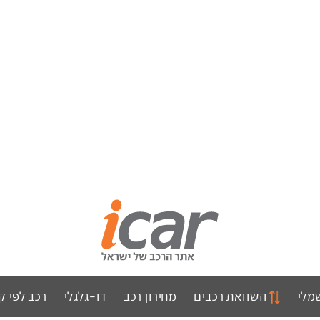
מלי
השוואת רכבים
מחירון רכב
דו-גלגלי
רכב לפי ק