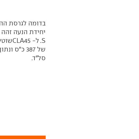
בדומה לגרסת ההא
סל"ד.