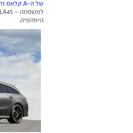
של ה-A קלאס וה-CLA
היפהפיה.