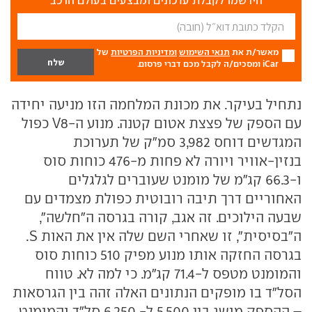
הירשמו לקבלת עדכונים ומבצעים בעולם הרכב
מאשר/ת את
תנאי השימוש
ומדיניות הפרטיות
של
iCar ומסכים/ה לקבל מכם דברי פרסום.
נתחיל בעיקר. את מכונת המלחמה הזו מניעה יחידה
עם הספק של פצצת אטום קטנה. מנוע ה-V8 כפול
המגדשים דוחס 3,982 סמ"ק של תערוכת
בנזין-אוויר ויורה לא פחות מ-476 כוחות סוס
ו-66.3 קג"מ של מומנט שעוברים לגלגלים
האחוריים דרך תיבה רובוטית כפולת מצמדים עם
שבעה הילוכים. זה אגב, קורה בגרסה ה"חלשה",
ה"בסיסית", זו שאחרי השם שלה אין את האות S.
בגרסה החזקה אותו מנוע מפיק 510 כוחות סוס
והמומנט מטפס ל-71.4 קג"מ. כי למה לא. טווח
הסל"ד בו מופקים הנתונים האלה זהה בין הגרסאות
– ההספק מושג בין 5,500 ל- 6,250 סל"ד והמומנט