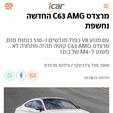
מרצדס C63 AMG החדשה
נחשפת
עם מנוע V8 כפול מגדשים ו-510 כוחות סוס,
מרצדס C63 AMG קופה תהיה מתחרה לא
פשוט ל-M4 של ב.מ.ו
מאת: פבל צ'רניצקי / צילום: מרצדס
פורסם 20.08.15