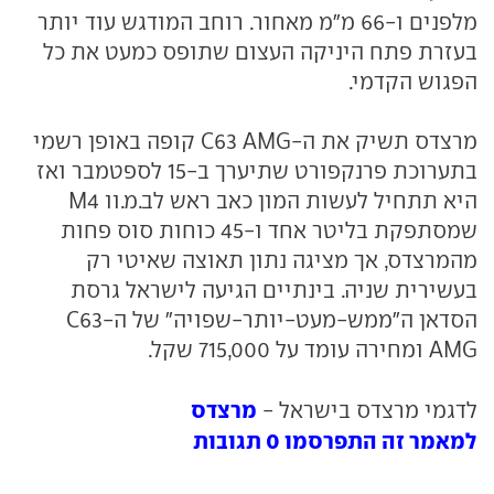
מלפנים ו-66 מ"מ מאחור. רוחב המודגש עוד יותר
בעזרת פתח היניקה העצום שתופס כמעט את כל
הפגוש הקדמי.
מרצדס תשיק את ה-C63 AMG קופה באופן רשמי
בתערוכת פרנקפורט שתיערך ב-15 לספטמבר ואז
היא תתחיל לעשות המון כאב ראש לב.מ.וו M4
שמסתפקת בליטר אחד ו-45 כוחות סוס פחות
מהמרצדס, אך מציגה נתון תאוצה שאיטי רק
בעשירית שניה. בינתיים הגיעה לישראל גרסת
הסדאן ה"ממש-מעט-יותר-שפויה" של ה-C63
AMG ומחירה עומד על 715,000 שקל.
מרצדס
לדגמי מרצדס בישראל -
למאמר זה התפרסמו 0 תגובות