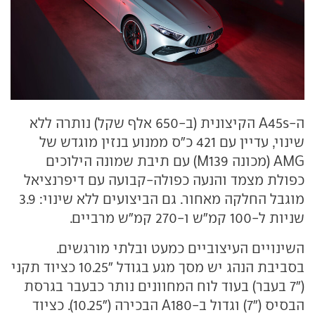
ה-A45s הקיצונית (ב-650 אלף שקל) נותרה ללא
שינוי, עדיין עם 421 כ"ס ממנוע בנזין מוגדש של
AMG (מכונה M139) עם תיבת שמונה הילוכים
כפולת מצמד והנעה כפולה-קבועה עם דיפרנציאל
מוגבל החלקה מאחור. גם הביצועים ללא שינוי: 3.9
שניות ל-100 קמ"ש ו-270 קמ"ש מרביים.
השינויים העיצוביים כמעט ובלתי מורגשים.
בסביבת הנהג יש מסך מגע בגודל "10.25 כציוד תקני
("7 בעבר) בעוד לוח המחוונים נותר כבעבר בגרסת
הבסיס ("7) וגדול ב-A180 הבכירה ("10.25). כציוד