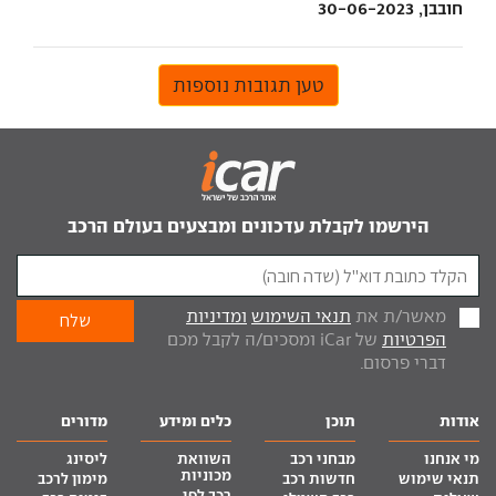
חובבן, 30-06-2023
טען תגובות נוספות
הירשמו לקבלת עדכונים ומבצעים בעולם הרכב
מאשר/ת את
תנאי השימוש
ומדיניות
הפרטיות
של iCar ומסכים/ה לקבל מכם
דברי פרסום.
אודות
תוכן
כלים ומידע
מדורים
מי אנחנו
מבחני רכב
השוואת
ליסינג
מכוניות
תנאי שימוש
חדשות רכב
מימון לרכב
רכב לפי