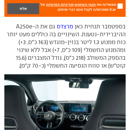
מאשר/ת את
תנאי השימוש
ומדיניות הפרטיות
של
iCar ומסכים/ה לקבל מכם דברי פרסום.
בספטמבר תנחית כאן
מרצדס
גם את ה-A250e
ההיברידית-נטענת. השינויים בה כוללים מעט יותר
כוח ממנוע 1.3 ליטר בנזין-מוגדש (163 כ"ס, 3+)
ומהמנוע החשמלי (109 כ"ס, 7+) אבל ללא שינוי
בהספק המשולב (218 כ"ס), גודל המצברים (15.6
קוט"ש) או טווח הנסיעה החשמלי (כ-70 ק"מ).