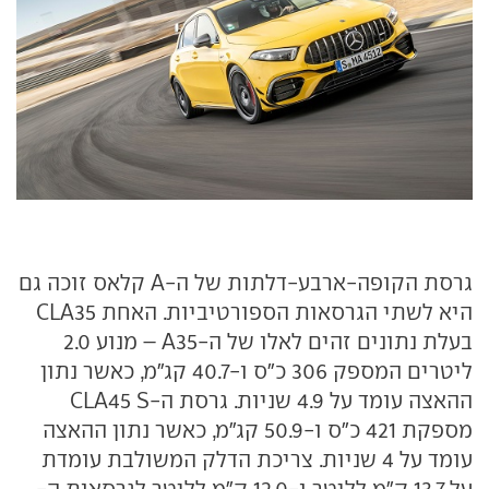
גרסת הקופה-ארבע-דלתות של ה-A קלאס זוכה גם
היא לשתי הגרסאות הספורטיביות. האחת CLA35
בעלת נתונים זהים לאלו של ה-A35 – מנוע 2.0
ליטרים המספק 306 כ"ס ו-40.7 קג"מ, כאשר נתון
ההאצה עומד על 4.9 שניות. גרסת ה-CLA45 S
מספקת 421 כ"ס ו-50.9 קג"מ, כאשר נתון ההאצה
עומד על 4 שניות. צריכת הדלק המשולבת עומדת
על 13.7 ק"מ לליטר ו-12.0 ק"מ לליטר לגרסאות ה-