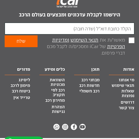
הירשמו לקבלת עדכונים ומבצעים בעולם הרכב
מאשר/ת את
תנאי השימוש
ומדיניות
הפרטיות
של iCar ומסכים/ה לקבל מכם
דברי פרסום.
אודות
תוכן
כלים ומידע
מדורים
מי אנחנו
מבחני רכב
השוואת
ליסינג
מכוניות
תנאי שימוש
חדשות רכב
מימון לרכב
רכב לפי
שאלות
רכב חשמלי
ביטוח רכב
תקציב
נפוצות
טרייד אין
מחירון רכב
דרושים
הצהרת
צור קשר
נגישות