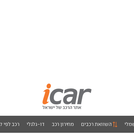
מלי
השוואת רכבים
מחירון רכב
דו-גלגלי
רכב לפי ק