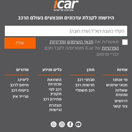
הירשמו לקבלת עדכונים ומבצעים בעולם הרכב
מאשר/ת את
תנאי השימוש
ומדיניות
הפרטיות
של iCar ומסכים/ה לקבל מכם
דברי פרסום.
אודות
תוכן
כלים ומידע
מדורים
מי אנחנו
מבחני רכב
השוואת
ליסינג
מכוניות
תנאי שימוש
חדשות רכב
מימון לרכב
רכב לפי
שאלות
רכב חשמלי
ביטוח רכב
תקציב
נפוצות
טרייד אין
מחירון רכב
דרושים
הצהרת
צור קשר
נגישות