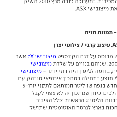
את פסגת טבלת המכירות. בתערוכת ז'נבה מרץ 2010 תשיק
מיצובישי ASX.
 צילומי יצרן
 מבוסס על דגם הקונספט
מיצובישי cX
אשר
מיצובישי
בדומה לג'יפון היוקרתי יותר -
מיצובישי
. ה-ASX תוצע בתחילה במתכון אירופאי מובהק, עם
מנוע טורבו-דיזל חדש בנפח 1.8 ליטר המותאם לתקני יורו-5
 ידני בעל 6 מהלכים. כיוון שמתכון זה לא צפוי לקבל
נות הליסינג הראשית וכלל הציבור
לחכות בארץ לגרסה האוטומטית שתושק