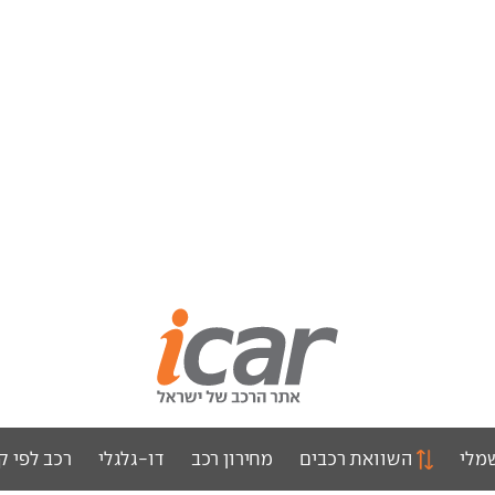
מלי
השוואת רכבים
מחירון רכב
דו-גלגלי
רכב לפי ק