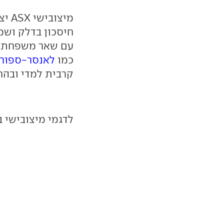
מיצ
חיסכון בדלק ושמ
כמו
לאנסר-ספור
קרבית למדי ובהח
לדגמי מיצובישי 