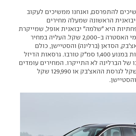
ני 2014 ממשיכים להתפרסם, ואנחנו ממשיכים לעקוב
היבואנית הראשונה שמעלה מחירים
תיות היא "שלמה" יבואנית אופל, שמייקרת
בימים אלו את דגמי האסטרה ב-2,000 שקל. העליה במחיר
בק, הסדאן (ברלינה) והסטיישן, כולם
בגרסאות המצוידות במנוע 1,400 סמ"ק טורבו. גרסאות הדיזל
ה-1.6 טורבו של הברלינה לא התייקרו. המחירים עומדים
כעת על 128,990 שקל לגרסת ההאצ'בק או 129,990 שקל
הסטיישן.