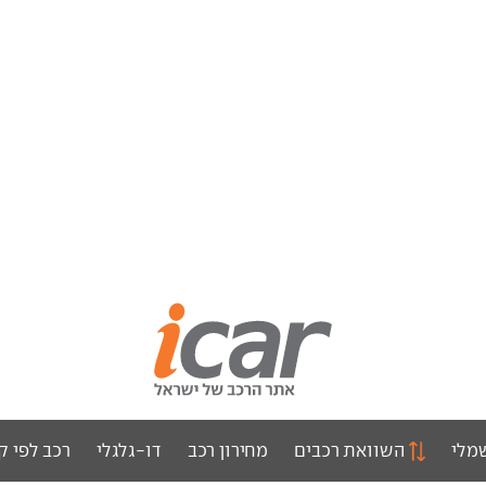
מלי
השוואת רכבים
מחירון רכב
דו-גלגלי
רכב לפי ק