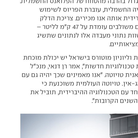
דול בהרבה מהטווח של הפלואנס החשמלית.
ה החשמלית, עוברת הפריוס לשימוש
ידית אותה אנו מכירים. צריכת הדלק
ים עומדת על 47 ק"מ לליטר
–
וות נתוני מעבדה אלו לנתונים שתשיג
ציאותיים.
וליוניון מוטורס בישראל יש יכולת מוכחת
נולוגיות חדשות", אמר רן דנאי, מנכ"ל
ואנית טויוטה. "אנו מאמינים שכך יהיה גם עם
-אין. טויוטה העולמית משוכנעת כי
יחד עם הטכנולוגיה ההיברידית, תוביל את