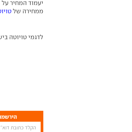
ממחירה של
טויו
לדגמי טויוטה בי
הירשמו 