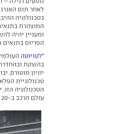
נוסעים רגילה
–
וג
לאחר תום האנרגי
בטכנולוגיה ההיבר
המוצהרת בתנאים משולב
ומעניין יהיה להש
הפריוס בתנאים מ
"ל
טויוטה
העולמית 
בהשקת ובהחדרת טכ
יוניון מוטורס, יב
טכנולוגיית הפלאג
הטכנולוגיה הזו, 
עולם הרכב ב-20 השנים הקרובות".