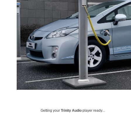
Getting your
Trinity Audio
player ready...