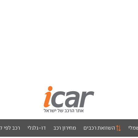
מלי
השוואת רכבים
מחירון רכב
דו-גלגלי
רכב לפי ק