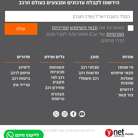
הירשמו לקבלת עדכונים ומבצעים בעולם הרכב
מאשר/ת את
תנאי השימוש
ומדיניות
הפרטיות
של iCar ומסכים/ה לקבל מכם
דברי פרסום.
אודות
תוכן
כלים ומידע
מדורים
מי אנחנו
מבחני רכב
השוואת
ליסינג
מכוניות
תנאי שימוש
חדשות רכב
מימון לרכב
רכב לפי
שאלות
רכב חשמלי
ביטוח רכב
תקציב
נפוצות
טרייד אין
מחירון רכב
דרושים
הצהרת
צור קשר
נגישות
כל הזכויות שמורות אי-קאר 2007 בע”מ
site by tq.soft
לייעוץ חינם