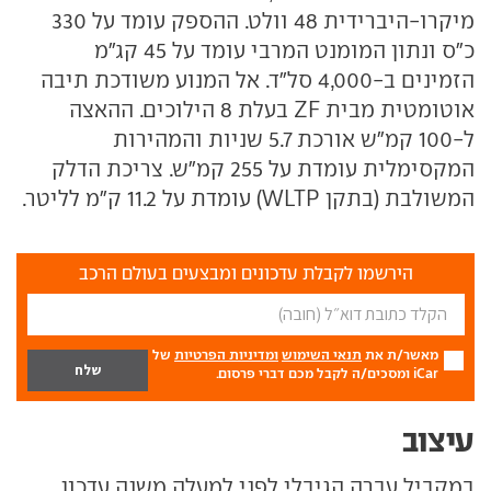
מיקרו-היברידית 48 וולט. ההספק עומד על 330
כ"ס ונתון המומנט המרבי עומד על 45 קג"מ
הזמינים ב-4,000 סל"ד. אל המנוע משודכת תיבה
אוטומטית מבית ZF בעלת 8 הילוכים. ההאצה
ל-100 קמ"ש אורכת 5.7 שניות והמהירות
המקסימלית עומדת על 255 קמ"ש. צריכת הדלק
המשולבת (בתקן WLTP) עומדת על 11.2 ק"מ לליטר.
הירשמו לקבלת עדכונים ומבצעים בעולם הרכב
מאשר/ת את
תנאי השימוש
ומדיניות הפרטיות
של
iCar ומסכים/ה לקבל מכם דברי פרסום.
עיצוב
במקביל עברה הגיבלי לפני למעלה משנה עדכון