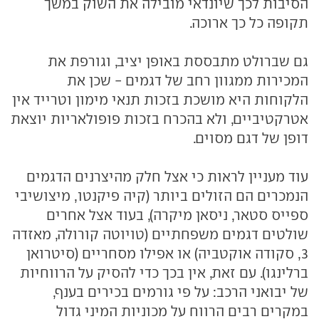
הסיבות לכך שיונדאי מובילה את השוק במשך
תקופה כל כך ארוכה.
גם שברולט מתבססת באופן יציב, וגורפת את
המכירות ממגוון רחב של דגמים - שכן את
הלקוחות היא מושכת בזכות תנאי מימון וטרייד אין
אטרקטיביים, ולא בהכרח בזכות פופולאריות יוצאת
דופן של דגם מסוים.
עוד מעניין לראות כי אצל חלק מהיצרנים הדגמים
הנמכרים הם הזולים ביותר (קיה פיקנטו, מיצושיבי
ספייס סטאר, ניסאן מיקרה), בעוד אצל אחרים
שולטים דגמים משפחתיים (טויוטה קורולה, מאזדה
3, סקודה אוקטביה) או אפילו מסחריים (סיטרואן
ברלינגו). עם זאת, אין בכך כדי להסיק על הרווחיות
של יבואני הרכב: על פי גורמים בכירים בענף,
במקרים רבים הרווח על מכוניות המיני גדול