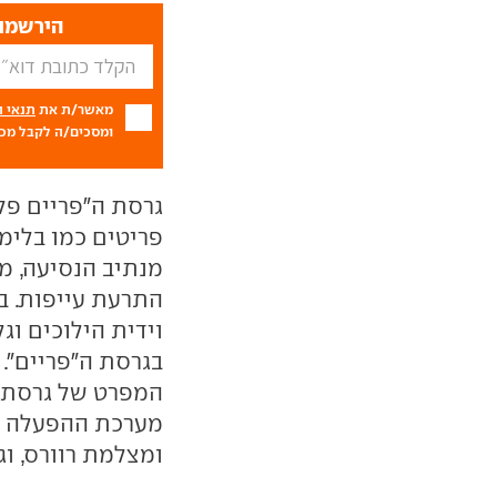
הירשמו 
מאשר/ת את
תנאי 
ומסכים/ה לקבל מכם
גרסת ה"פריים פל
פריטים כמו בלימת
מנתיב הנסיעה, מ
התרעת עייפות. ב
וידית הילוכים וגל
בגרסת ה"פריים".
המפרט של גרסת ה
מערכת ההפעלה של 
ומצלמת רוורס, וגם חיישן תאור