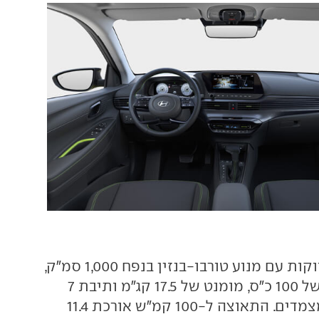
כל הגרסאות משווקות עם מנוע טורבו-בנזין בנפח 1,000 סמ"ק,
עם הספק מירבי של 100 כ"ס, מומנט של 17.5 קג"מ ותיבת 7
הילוכים כפולת מצמדים. התאוצה ל-100 קמ"ש אורכת 11.4