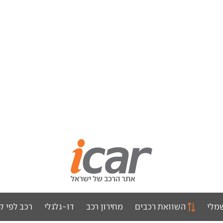
מלי
השוואת רכבים
מחירון רכב
דו-גלגלי
רכב לפי ק