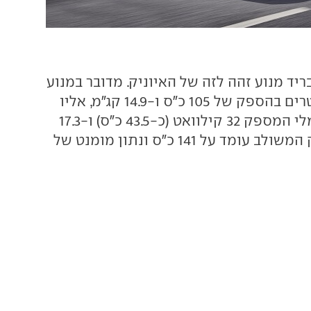
בריד מנוע זהה לזה של האיוניק. מדובר במנוע
בנזין בנפח 1.6 ליטרים בהספק של 105 כ"ס ו-14.9 קג"מ, אליו
משודך מנוע חשמלי המספק 32 קילוואט (כ-43.5 כ"ס) ו-17.3
קג"מ. יחד ההספק המשולב עומד על 141 כ"ס ונתון מומנט של