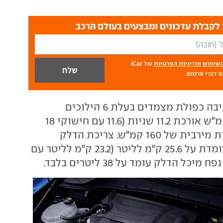
לקבלת עדכונים ומבצעים בעולם הרכב
השימוש
ומדיניות הפרטיות
של iCar
 דברי פרסום.
המנוע משודך לתיבה כפולת מצמדים בעלת 6 הילוכים
וההאצה ל-100 קמ"ש אורכת 11.2 שניות (11.6 עם חישוקי 18
אינץ') לכדי מהירות מירבית של 160 קמ"ש. צריכת הדלק
במסלול משולב עומדת על 25.6 ק"מ לליטר (23.2 ק"מ לליטר עם