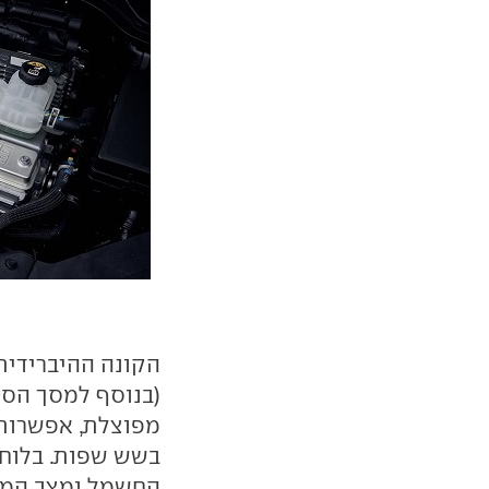
מפוצלת, אפשרות 
בשש שפות. בלוח 
החשמל ומצב המער