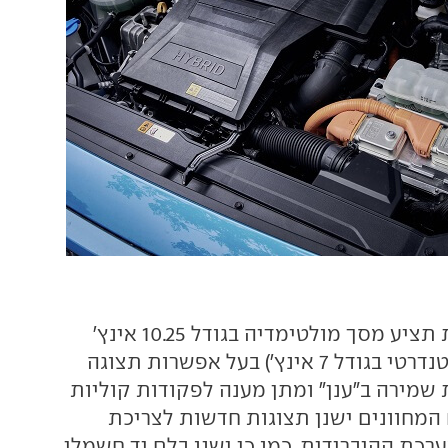
הקונה ההיברידית תציע מסך מולטימדיה בגודל 10.25 אינץ'
(בנוסף למסך הסטנדרטי בגודל 7 אינץ') בעל אפשרות תצוגה
שמירה ב"ענן" ומתן מענה לפקודות קוליות
המחוונים ישנן תצוגות חדשות לצריכת
כת ההיברידית. כמו כן ישנו בלם יד חשמלי,