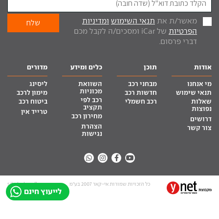
מאשר/ת את
תנאי השימוש
ומדיניות
הפרטיות
של iCar ומסכים/ה לקבל מכם
דברי פרסום.
אודות
תוכן
כלים ומידע
מדורים
מי אנחנו
מבחני רכב
השוואת
ליסינג
מכוניות
תנאי שימוש
חדשות רכב
מימון לרכב
רכב לפי
שאלות
רכב חשמלי
ביטוח רכב
תקציב
נפוצות
טרייד אין
מחירון רכב
דרושים
הצהרת
צור קשר
נגישות
כל הזכויות שמורות אי-קאר 2007 בע”מ
site by tq.soft
לייעוץ חינם