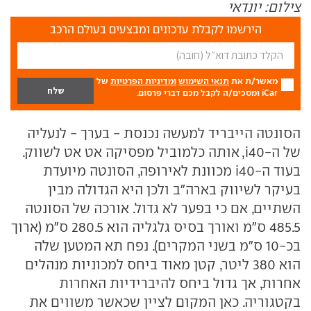
צילום: יונדאי
הירשמו לקבלת עדכונים ומבצעים בעולם הרכב
מאשר/ת את
תנאי השימוש
ומדיניות הפרטיות
של
iCar ומסכים/ה לקבל מכם דברי פרסום.
הסונטה הייבריד למעשה נכנסת - בערך - לנעליה
של ה-i40, אותה כלמוביל מפסיקה אט אט לשווק.
בעוד ה-i40 מכוונת לאירופה, הסונטה מיועדת
בעיקר לשיווק בארה"ב ולכן היא הגדולה מבין
השתיים, אם כי בפער לא גדול. אורכה של הסונטה
485.5 ס"מ ואורך בסיס גלגליה הוא 280.5 ס"מ (ארוך
בכ-10 ס"מ בשני המקרים). נפח תא המטען שלה
הוא 380 ליטר, קטן מאוד ביחס למכוניות מנהלים
אחרות, אך גדול ביחס להיברידיות האחרות
בקטגוריה. כאן המקום לציין שכאשר משווים את