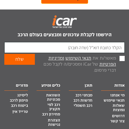
הירשמו לקבלת עדכונים ומבצעים בעולם הרכב
מאשר/ת את
תנאי השימוש
ומדיניות
הפרטיות
של iCar ומסכים/ה לקבל מכם
דברי פרסום.
אודות
תוכן
כלים ומידע
מדורים
מי אנחנו
מבחני רכב
השוואת
ליסינג
מכוניות
תנאי שימוש
חדשות רכב
מימון לרכב
רכב לפי
שאלות
רכב חשמלי
ביטוח רכב
תקציב
נפוצות
טרייד אין
מחירון רכב
דרושים
הצהרת
צור קשר
נגישות