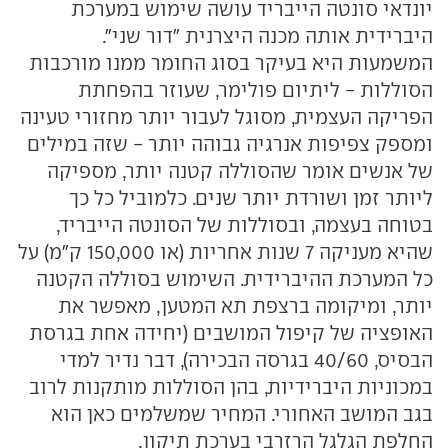
יונדאי סונטה הייבריד עושה שימוש במערכת
היברידית אותה מכנה היצרנית "דור שני".
המשמעות היא בעיקר בסוג החומר ממנו מורכבות
הסוללות - ליתיום פולימר, שעוזר בהפחתת
הפריקה העצמית, מסוגל לעבור יותר מחזורי טעינה
ומספק צפיפות אנרגיה גבוהה יותר - שזה במילים
של אנשים אומר שהסוללה קטנה יותר, מספיקה
ליותר זמן ושורדת יותר שנים. כלמוביל כל כך
בטוחה בעצמה, ובסוללות של הסונטה הייבריד,
שהיא מעניקה 7 שנות אחריות (או 150,000 ק"מ) על
כל המערכת ההיברידית. השימוש בסוללה הקטנה
יותר, ומיקומה ברצפת תא המטען, מאפשר את
האופציה של קיפול המושבים (יחידה אחת בגרסת
הבסיס, 40/60 בגרסה הבכירה), דבר נדיר למדי
במכוניות היברידיות, בהן הסוללות מותקנות לרוב
בגב המושב האחורי. המחיר שמשלמים כאן הוא
החלפת הגלגל הרזרבי בערכת תיקון.