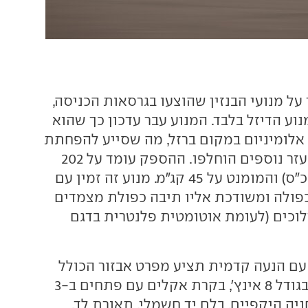
ל מנועי הבנזין שהוצעו בגרסאות הכניסה,
וע הדיזל בלבד. המנוע עבר עדכון כך שהוא
אלומיניום במקום ברזל, מה שסייע להפחתת
משקל, וגם רכיבי עזר נוספים הוחלפו. ההספק עומד על 202
כ"ס (שיפור של 2 כ"ס) והמומנט על 45 קג"מ. מנוע זה זמין עם
פולה ומשודכת אליו תיבה כפולת מצמדים
 בעלת 8 הילוכים (לעומת אוטומטית פלנטרית בדגם
ם הנעה קדמית תציע מפרט אבזור הכולל
מסך מולטימדיה בגודל 8 אינץ', בקרת אקלים עם פתחים ב-3
ניה היקפיים, בלם יד חשמלי, תאורת לד,