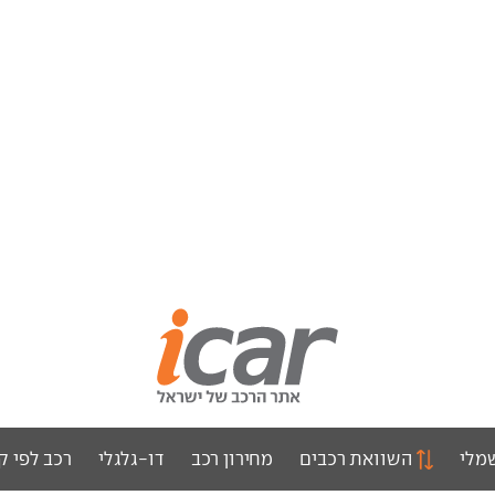
מלי
השוואת רכבים
מחירון רכב
דו-גלגלי
רכב לפי ק