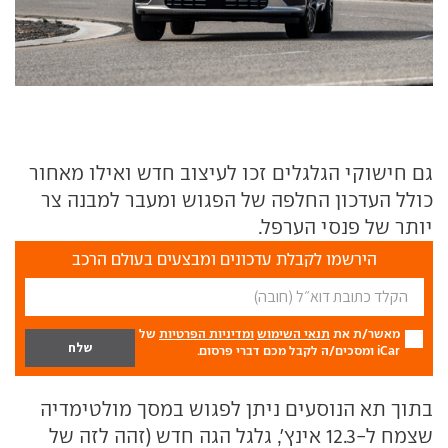
גם חישוקי הגלגלים זכו לעיצוב חדש ואילו מאחור
כולל העדכון החלפה של הפגוש ומעבר למבנה צר
יותר של פנסי הערפל.
הירשמו לקבלת עדכונים ומבצעים בעולם הרכב
מאשר/ת את
תנאי השימוש
ומדיניות הפרטיות
של
iCar ומסכים/ה לקבל מכם דברי פרסום.
בתוך תא הנוסעים ניתן לפגוש במסך מולטימדיה
שצמח ל-12.3 אינץ', גלגל הגה חדש (זהה לזה של