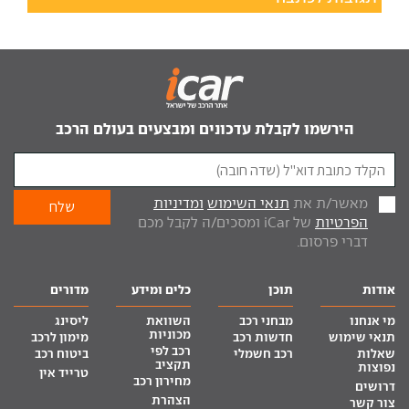
הירשמו לקבלת עדכונים ומבצעים בעולם הרכב
מאשר/ת את
תנאי השימוש
ומדיניות
הפרטיות
של iCar ומסכים/ה לקבל מכם
דברי פרסום.
אודות
תוכן
כלים ומידע
מדורים
מי אנחנו
מבחני רכב
השוואת
ליסינג
מכוניות
תנאי שימוש
חדשות רכב
מימון לרכב
רכב לפי
שאלות
רכב חשמלי
ביטוח רכב
תקציב
נפוצות
טרייד אין
מחירון רכב
דרושים
הצהרת
צור קשר