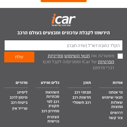
הירשמו לקבלת עדכונים ומבצעים בעולם הרכב
מאשר/ת את
תנאי השימוש
ומדיניות
הפרטיות
של iCar ומסכים/ה לקבל מכם
דברי פרסום.
אודות
תוכן
כלים ומידע
מדורים
מי אנחנו
מבחני רכב
השוואת
ליסינג
מכוניות
תנאי שימוש
חדשות רכב
מימון לרכב
רכב לפי
שאלות
רכב חשמלי
ביטוח רכב
תקציב
נפוצות
טרייד אין
מחירון רכב
דרושים
הצהרת
צור קשר
נגישות