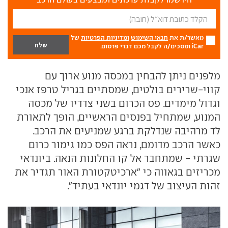
מאשר/ת את
תנאי השימוש
ומדיניות הפרטיות
של
iCar ומסכים/ה לקבל מכם דברי פרסום.
מלפנים ניתן להבחין במכסה מנוע ארוך עם
קווי-שרירים בולטים, שמסתיים בגריל טרפז אנכי
וגדול מימדים. פס הכרום בשני צדדיו של מכסה
המנוע, שמתחיל בפנסים הראשיים, הופך לתאורת
לד מרהיבה שנדלקת ברגע שמניעים את הרכב.
כאשר הרכב מדומם, נראה הפס כמו גימור כרום
שגרתי - שמתחבר אל קו החלונות הנאה. ביונדאי
מכריזים בגאווה כי "ארכיטקטורת האור תגדיר את
זהות העיצוב של דגמי יונדאי בעתיד".