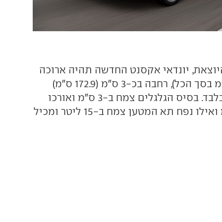
שוואה ל-i25 היוצאת, יונדאי אקסנט החדשה תהיה ארוכה
ב-11 ס"מ (444 ס"מ בסך הכל), רחבה בכ-3 ס"מ (172.9 ס"מ)
ונמוכה ב-3 מ"מ בלבד. בסיס הגלגלים צמח ב-3 ס"מ ואורכו
עומד על 260 ס"מ ואילו נפח תא המטען צמח ב-15 ליטר ומכיל