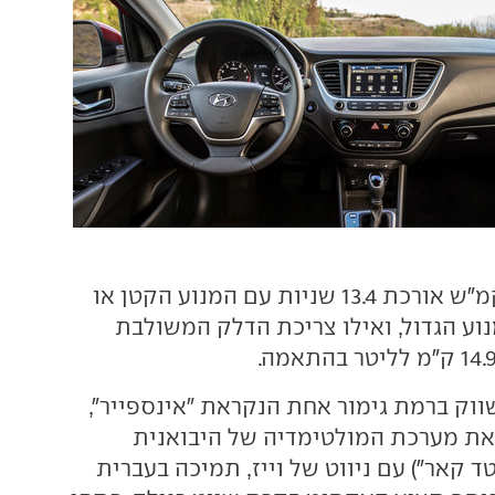
התאוצה ל-100 קמ"ש אורכת 13.4 שניות עם המנוע הקטן או
המנוע הגדול, ואילו צריכת הדלק המשולבת
ווק ברמת גימור אחת הנקראת "אינספייר",
 את מערכת המולטימדיה של היבואנית
 קאר") עם ניווט של וייז, תמיכה בעברית