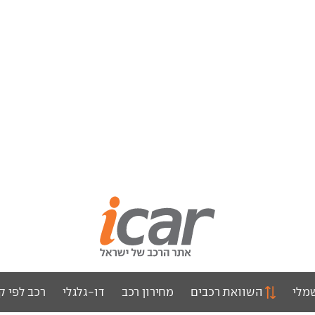
מלי
השוואת רכבים
מחירון רכב
דו-גלגלי
רכב לפי ק