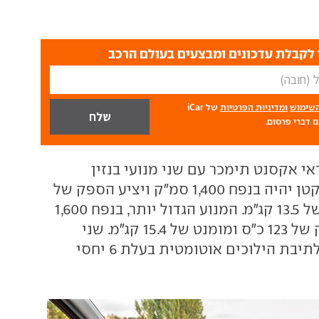
לקבלת עדכונים ומבצעים בעולם הרכב
השימוש
ומדיניות הפרטיות
של iCar
 דברי פרסום.
אי אקסנט תימכר עם שני מנועי בנזין
לבחירה. המנוע הקטן יהיה בנפח 1,400 סמ"ק ויציע הספק של
100 כ"ס ומומנט של 13.5 קג"מ. המנוע הגדול יותר, בנפח 1,600
סמ"ק, יציע הספק של 123 כ"ס ומומנט של 15.4 קג"מ. שני
המנועים ישודכו לתיבת הילוכים אוטומטית בעלת 6 יחסי