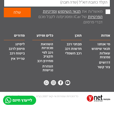
מאשר/ת את
תנאי השימוש
ומדיניות
הפרטיות
של iCar ומסכים/ה לקבל מכם
דברי פרסום.
אודות
תוכן
כלים ומידע
מדורים
מי אנחנו
מבחני רכב
השוואת
ליסינג
מכוניות
תנאי שימוש
חדשות רכב
מימון לרכב
רכב לפי
שאלות
רכב חשמלי
ביטוח רכב
תקציב
נפוצות
טרייד אין
מחירון רכב
דרושים
הצהרת
צור קשר
נגישות
כל הזכויות שמורות אי-קאר 2007 בע”מ
site by tq.soft
לייעוץ חינם