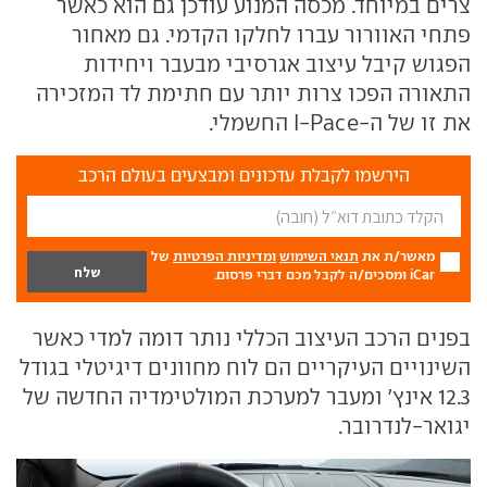
צרים במיוחד. מכסה המנוע עודכן גם הוא כאשר
פתחי האוורור עברו לחלקו הקדמי. גם מאחור
הפגוש קיבל עיצוב אגרסיבי מבעבר ויחידות
התאורה הפכו צרות יותר עם חתימת לד המזכירה
את זו של ה-I-Pace החשמלי.
הירשמו לקבלת עדכונים ומבצעים בעולם הרכב
מאשר/ת את
תנאי השימוש
ומדיניות הפרטיות
של
iCar ומסכים/ה לקבל מכם דברי פרסום.
בפנים הרכב העיצוב הכללי נותר דומה למדי כאשר
השינויים העיקריים הם לוח מחוונים דיגיטלי בגודל
12.3 אינץ' ומעבר למערכת המולטימדיה החדשה של
יגואר-לנדרובר.