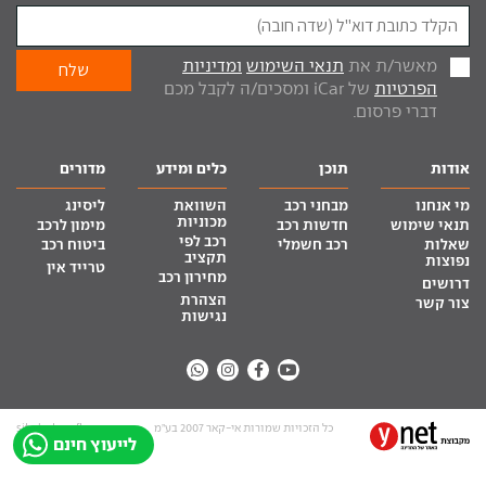
מאשר/ת את
תנאי השימוש
ומדיניות
הפרטיות
של iCar ומסכים/ה לקבל מכם
דברי פרסום.
אודות
תוכן
כלים ומידע
מדורים
מי אנחנו
מבחני רכב
השוואת
ליסינג
מכוניות
תנאי שימוש
חדשות רכב
מימון לרכב
רכב לפי
שאלות
רכב חשמלי
ביטוח רכב
תקציב
נפוצות
טרייד אין
מחירון רכב
דרושים
הצהרת
צור קשר
נגישות
כל הזכויות שמורות אי-קאר 2007 בע”מ
site by tq.soft
לייעוץ חינם