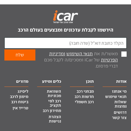
הירשמו לקבלת עדכונים ומבצעים בעולם הרכב
מאשר/ת את
תנאי השימוש
ומדיניות
הפרטיות
של iCar ומסכים/ה לקבל מכם
דברי פרסום.
אודות
תוכן
כלים ומידע
מדורים
מי אנחנו
מבחני רכב
השוואת
ליסינג
מכוניות
תנאי שימוש
חדשות רכב
מימון לרכב
רכב לפי
שאלות
רכב חשמלי
ביטוח רכב
תקציב
נפוצות
טרייד אין
מחירון רכב
דרושים
הצהרת
צור קשר
נגישות