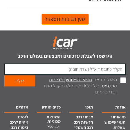
טען תגובות נוספות
הירשמו לקבלת עדכונים ומבצעים בעולם הרכב
מאשר/ת את
תנאי השימוש
ומדיניות
הפרטיות
של iCar ומסכים/ה לקבל מכם
דברי פרסום.
אודות
תוכן
כלים ומידע
מדורים
מי אנחנו
מבחני רכב
השוואת
ליסינג
מכוניות
תנאי שימוש
חדשות רכב
מימון לרכב
רכב לפי
שאלות
רכב חשמלי
ביטוח רכב