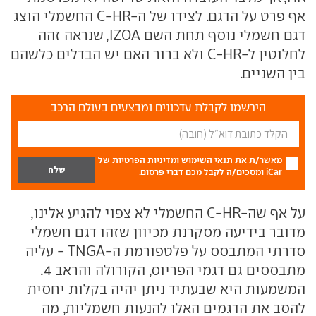
אף פרט על הדגם. לצידו של ה-C-HR החשמלי הוצג
דגם חשמלי נוסף תחת השם IZOA, שנראה זהה
לחלוטין ל-C-HR ולא ברור האם יש הבדלים כלשהם
בין השניים.
הירשמו לקבלת עדכונים ומבצעים בעולם הרכב
מאשר/ת את
תנאי השימוש
ומדיניות הפרטיות
של
iCar ומסכים/ה לקבל מכם דברי פרסום.
על אף שה-C-HR החשמלי לא צפוי להגיע אלינו,
מדובר בידיעה מסקרנת מכיוון שזהו דגם חשמלי
סדרתי המתבסס על פלטפורמת ה-TNGA - עליה
מתבססים גם דגמי הפריוס, הקורולה והראב 4.
המשמעות היא שבעתיד ניתן יהיה בקלות יחסית
להסב את הדגמים האלו להנעות חשמליות, מה