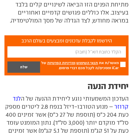
מתיחת הפנים הזו הביאה לשינויים קלים בלבד
בעיצוב. אלו כוללים פגושים קדמיים ואחוריים
במראה מחודש, לצד הגדלה של מסך המולטימדיה.
הירשמו לקבלת עדכונים ומבצעים בעולם הרכב
מאשר/ת את
תנאי השימוש
ומדיניות הפרטיות
של
iCar ומסכים/ה לקבל מכם דברי פרסום.
יחידת הנעה
העדכון המשמעותי נוגע ליחידת ההנעה של ה
לנד
קרוזר
– מנוע הטורבו-דיזל בנפח 2.8 ליטרים מספק
כעת 204 כ"ס (תוספת של 27 כ"ס) אשר זמינים 400
סל"ד מוקדם יותר (3,000 סל"ד). נתון המומנט עומד
כעת על 51 קג"מ (תוספת של 5.1 קג"מ) אשר זמינים