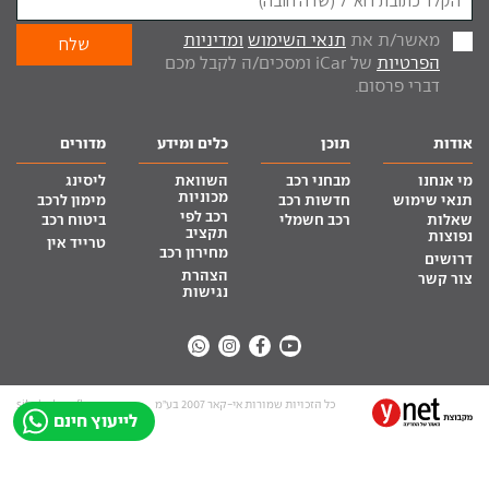
מאשר/ת את
תנאי השימוש
ומדיניות
הפרטיות
של iCar ומסכים/ה לקבל מכם
דברי פרסום.
אודות
תוכן
כלים ומידע
מדורים
מי אנחנו
מבחני רכב
השוואת
ליסינג
מכוניות
תנאי שימוש
חדשות רכב
מימון לרכב
רכב לפי
שאלות
רכב חשמלי
ביטוח רכב
תקציב
נפוצות
טרייד אין
מחירון רכב
דרושים
הצהרת
צור קשר
נגישות
כל הזכויות שמורות אי-קאר 2007 בע”מ
site by tq.soft
לייעוץ חינם