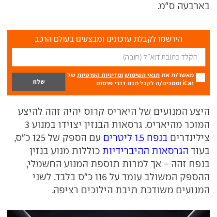
בארבעה ס"מ.
הירשמו לקבלת עדכונים ומבצעים בעולם הרכב
מאשר/ת את
תנאי השימוש
ומדיניות הפרטיות
של
iCar ומסכים/ה לקבל מכם דברי פרסום.
היצע המנועים של היאריס קרוס יהיה זהה להיצע
המוכר מהיאריס. גרסאות הבנזין יצוידו במנוע 3
צילינדרים
בנפח 1.5 ליטרים
עם הספק של 125 כ"ס,
בעוד
הגרסאות ההיברידיות
כוללות מנוע בנזין
בנפח זהה - אך למרות תוספת המנוע החשמלי,
ההספק המשולב עומד על 116 כ"ס בלבד. לשני
המנועים משודכת תיבת הילוכים רציפה.