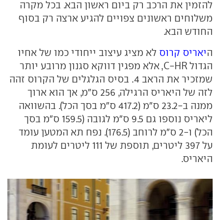
להזמין את הרכב רק ביום ראשון הבא. בכל מקרה
משלוחים ראשונים צפויים להגיע ארצה רק בסוף
החודש הבא.
ה
יאריס קרוס
לא מציג עיצוב ייחודי כמו של אחיו
הגדול C-HR, אלא מפגין דווקא סגנון מרובע יותר
שמזכיר את הראב 4. בסיס הגלגלים של הקרוס זהה
לזה של היאריס הרגילה, 256 ס"מ, אך הוא ארוך
ממנה ב-23.2 ס"מ (417.2 ס"מ בסך הכל). בהשוואה
ליאריס נוספו גם 9.5 ס"מ לגובה (159.5 ס"מ בסך
הכל) ו-2 ס"מ לרוחב (176.5). נפח תא המטען עומד
על 397 ליטרים, תוספת של 111 ליטרים לעומת
היאריס.