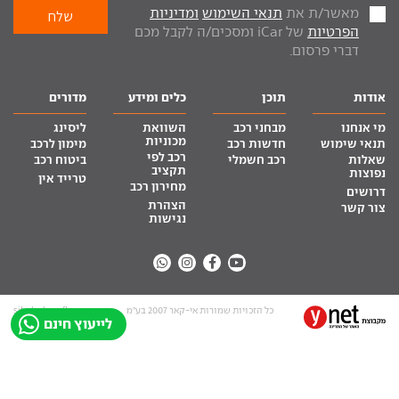
מאשר/ת את
תנאי השימוש
ומדיניות
הפרטיות
של iCar ומסכים/ה לקבל מכם
דברי פרסום.
אודות
תוכן
כלים ומידע
מדורים
מי אנחנו
מבחני רכב
השוואת
ליסינג
מכוניות
תנאי שימוש
חדשות רכב
מימון לרכב
רכב לפי
שאלות
רכב חשמלי
ביטוח רכב
תקציב
נפוצות
טרייד אין
מחירון רכב
דרושים
הצהרת
צור קשר
נגישות
כל הזכויות שמורות אי-קאר 2007 בע”מ
site by tq.soft
לייעוץ חינם