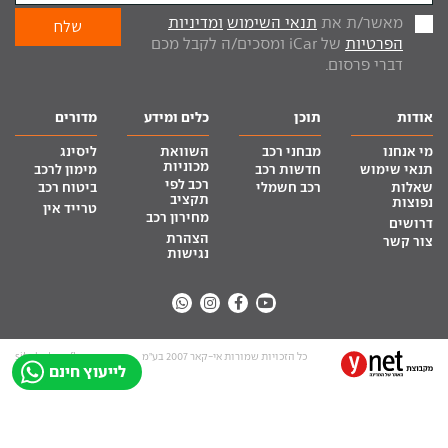
מאשר/ת את
תנאי השימוש
ומדיניות
הפרטיות
של iCar ומסכים/ה לקבל מכם
דברי פרסום.
אודות
תוכן
כלים ומידע
מדורים
מי אנחנו
מבחני רכב
השוואת
ליסינג
מכוניות
תנאי שימוש
חדשות רכב
מימון לרכב
רכב לפי
שאלות
רכב חשמלי
ביטוח רכב
תקציב
נפוצות
טרייד אין
מחירון רכב
דרושים
הצהרת
צור קשר
נגישות
כל הזכויות שמורות אי-קאר 2007 בע”מ
site by tq.soft
לייעוץ חינם