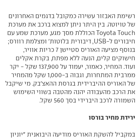
רשימת האבזור עשירה כמקובל בדגמים האחרונים
של טויוטה. בין היתר ניתן למצוא ברכב את מערכת
Toyota Touch הכוללת מסך מגע, מערכת שמע עם
חיבורים ל-USB, דיבורית בלוטות' ומצלמת רוורס;
בנוסף מציעה האוריס סטיישן 7 כריות אוויר,
חישוקים קלים, הנעה ללא מפתח, בקרת אקלים
ועוד. המחיר, כאמור, יעמוד על 137,900 שקל - יקר
ממרבית המתחרות, וגבוה ב-1,000 שקל מהמחיר
של האוריס ההיברידית בגרסת ההאצ'בק. מי שיקבל
את הרכב מהעבודה יהנה מהטבה בשווי השימוש
השמורה לרכב היברידי בסך 560 שקל.
ירידת מחיר בורסו
במקביל להשקת האוריס מודיעה היבואנית "יוניון