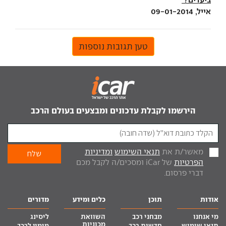
אייל, 09-01-2014
טען תגובות נוספות
הירשמו לקבלת עדכונים ומבצעים בעולם הרכב
מאשר/ת את
תנאי השימוש
ומדיניות
הפרטיות
של iCar ומסכים/ה לקבל מכם
דברי פרסום.
אודות
תוכן
כלים ומידע
מדורים
מי אנחנו
מבחני רכב
השוואת
ליסינג
מכוניות
תנאי שימוש
חדשות רכב
מימון לרכב