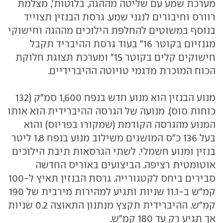
מערכת שמע עם שליטה מההגה, בלוטות', מצלמת
רוורס וחיבורים לנגני שמע. גרסת הבנזין תצוייד
בנוסף במשוטים להחלפת הילוכים מההגה וחישוקי
מגנזיום בקוטר 16" בעוד גרסת ההיבריד תקבל
חישוקים קלים בקוטר 15" ומערכת תצוגת חלוקת
הכוח המוכרת מדגמי טויוטה ההיברידיים.
מנוע הבנזין הוא מנוע חדש בנפח 1,600 סמ"ק (132
כוחות סוס). מנועה של הגרסה ההיברידית הוא אותו
המנוע מהגרסה הקודמת (שמקורו בפריוס) והוא
בעל 136 כ"ס המושגים משילוב מנוע בנפח 1.8 ליטר
בנזין ומנוע חשמלי. לשתי הגרסאות תיבת הילוכים
אוטומטית רציפה. הביצועים באוריס החדשה
סבירים ביחס לקטגורייה. גרסת הבנזין תאיץ ל-100
קמ"ש ב-11.1 שניות ותגיע למהירות מירבית של 190
קמ"ש. ההיברידית תקצץ מנתנון התאוצה 0.2 שניות
אך תגיע רק עד 180 קמ"ש.