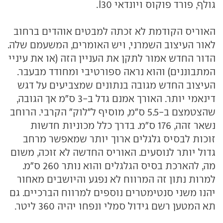
גולף, פורד פוקוס ויונדאי I30.
האוריס הקודמת לא זכתה למבטים אוהדים ברחוב
לאור העיצוב השמרני, ויש האומרים, המשעמם שלה.
הדור החדש אמור לתקן את העניין הזה (או את עיניי
המתבוננים) והוא נראה ספורטיבי ומחודד מבעבר.
העיצוב החדש מגובה בנתונים שמצביעים על דגש
דינאמי יותר. האורך אמנם גדל ב-3 ס"מ אך הגובה,
שהצטמצם ב-5.5 ס"מ, מוסיף ל"לוק" הקרבי. הרוחב
נשאר זהה, 176 ס"מ. בדרך כלל מכוניות חדשות
זוכות לבסיס גלגלים ארוך יותר שמאפשר מרחב
גדול יותר לנוסעים. האוריס החדשה לא זוכה, משום
מה, להארכת בסיס הגלגלים והוא נותר 260 ס"מ.
למרות נתון זה המרווח לא נפגע והיושבים מאחור
יהנו משני סנטימטרים נוספים למרווח הברכיים. גם
תא המטען רשם גידול סמלי ונפחו יהיה 360 ליטר.