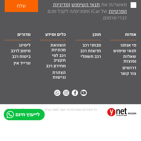
מאשר/ת את
תנאי השימוש
ומדיניות
הפרטיות
של iCar ומסכים/ה לקבל מכם
דברי פרסום.
אודות
תוכן
כלים ומידע
מדורים
מי אנחנו
מבחני רכב
השוואת
ליסינג
מכוניות
תנאי שימוש
חדשות רכב
מימון לרכב
רכב לפי
שאלות
רכב חשמלי
ביטוח רכב
תקציב
נפוצות
טרייד אין
מחירון רכב
דרושים
הצהרת
צור קשר
נגישות
כל הזכויות שמורות אי-קאר 2007 בע”מ
site by tq.soft
לייעוץ חינם