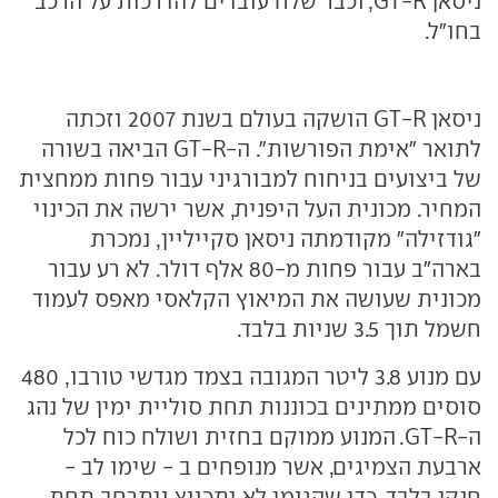
ניסאן GT-R, וכבר שלח עובדים להדרכות על הרכב
בחו"ל.
ניסאן GT-R הושקה בעולם בשנת 2007 וזכתה
לתואר "אימת הפורשות". ה-GT-R הביאה בשורה
של ביצועים בניחוח למבורגיני עבור פחות ממחצית
המחיר. מכונית העל היפנית, אשר ירשה את הכינוי
"גודזילה" מקודמתה ניסאן סקייליין, נמכרת
בארה"ב עבור פחות מ-80 אלף דולר. לא רע עבור
מכונית שעושה את המיאוץ הקלאסי מאפס לעמוד
חשמל תוך 3.5 שניות בלבד.
עם מנוע 3.8 ליטר המגובה בצמד מגדשי טורבו, 480
סוסים ממתינים בכוננות תחת סוליית ימין של נהג
ה-GT-R. המנוע ממוקם בחזית ושולח כוח לכל
ארבעת הצמיגים, אשר מנופחים ב - שימו לב -
חנקן בלבד, כדי שהגומי לא יתכווץ ויתרחב תחת