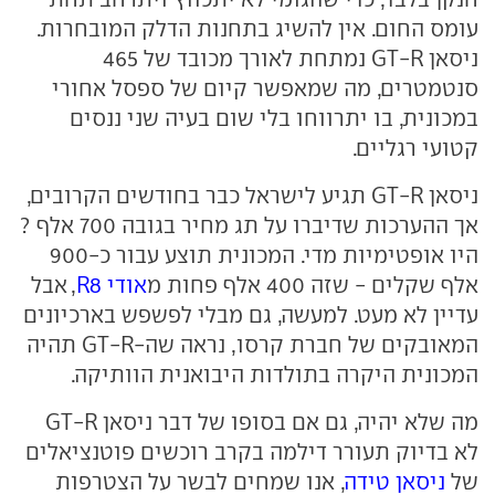
עומס החום. אין להשיג בתחנות הדלק המובחרות.
ניסאן GT-R נמתחת לאורך מכובד של 465
סנטמטרים, מה שמאפשר קיום של ספסל אחורי
במכונית, בו יתרווחו בלי שום בעיה שני ננסים
קטועי רגליים.
ניסאן GT-R תגיע לישראל כבר בחודשים הקרובים,
אך ההערכות שדיברו על תג מחיר בגובה 700 אלף ?
היו אופטימיות מדי. המכונית תוצע עבור כ-900
אלף שקלים - שזה 400 אלף פחות מ
אודי R8
, אבל
עדיין לא מעט. למעשה, גם מבלי לפשפש בארכיונים
המאובקים של חברת קרסו, נראה שה-GT-R תהיה
המכונית היקרה בתולדות היבואנית הוותיקה.
מה שלא יהיה, גם אם בסופו של דבר ניסאן GT-R
לא בדיוק תעורר דילמה בקרב רוכשים פוטנציאלים
של
ניסאן טידה
, אנו שמחים לבשר על הצטרפות