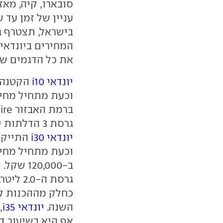
סובארו, קיה, מאז
עניין של זמן עד 
בישראל, תצטרף גם
המחירים ביונדאי
את כל הדגמים של
יונדאי
i10
ברמת האבזור
ire
גרסת 3 הדלתות ירדה מההיצע לאחר שלא זכתה להצלחה.
יונדאי
i30
ב-0,000
גרסת ה
כחלק מההכנות ל
השנה.
יונדאי
i35
,