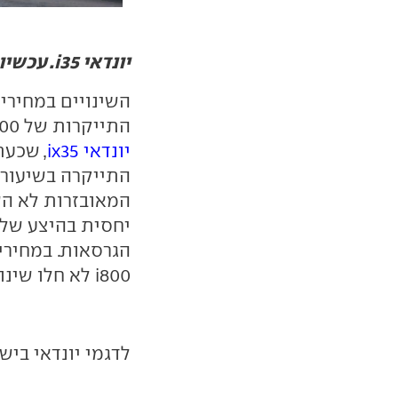
יונדאי i35. עכשיו קצת יותר יקרה / צילום: דניאל סקלי
השינויים במחירים
התייקרות של 2,000 שקל נרשמה בגרסת הבנזין הבסיסית של
יונדאי
ix35
המאובזרות לא ה
הגרסאות. במחירי
i800
לא חלו שינוי
לדגמי יונדאי ביש