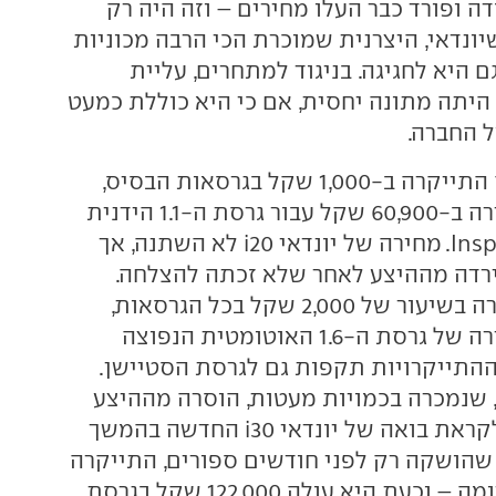
דה ופורד כבר העלו מחירים – וזה היה רק
שיונדאי, היצרנית שמוכרת הכי הרבה מכוניות
 היא לחגיגה. בניגוד למתחרים, עליית
 היתה מתונה יחסית, אם כי היא כוללת כמעט
 החברה.
הקטנה התייקרה ב-1,000 שקל בגרסאות הבסיס,
וכעת מתחיל מחירה ב-60,900 שקל עבור גרסת ה-1.1 הידנית
Insp
. מחירה של יונדאי
i20
לא השתנה, אך
התייקרה בשיעור של 2,000 שקל בכל הגרסאות,
וכעת מתחיל מחירה של גרסת ה-1.6 האוטומטית הנפוצה
12 שקל. ההתייקרויות תקפות גם לגרסת הסטיישן.
-2.0 ליטר, שנמכרה בכמויות מעטות, הוסרה מההיצע
קראת בואה של יונדאי
i30
החדשה בהמשך
 שהושקה רק לפני חודשים ספורים, התייקרה
אף היא בשיעור דומה – וכעת היא עולה 122,000 שקל בגרסת