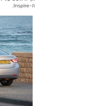
ה-
Inspire
.