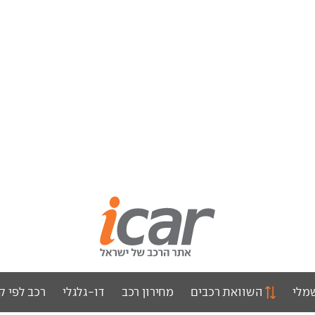
מלי
השוואת רכבים
מחירון רכב
דו-גלגלי
רכב לפי ק