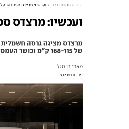
רכב
חדשות רכב
ועכשיו: מרצדס ספרינטר על
ועכשיו: מרצדס ספ
מרצדס מציגה גרסה חשמלית ל
של 168-115 ק"מ וכושר העמסה של 1,045-891 ק"ג
מאת: רן סגל
פורסם 18.12.19