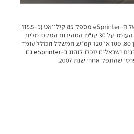
המנוע החשמלי של ה-eSprinter מספק 85 קילוואט (כ-115.5
כ"ס) ונתון מומנט העומד על 30 קג"מ. המהירות המקסימלית
ניתנת לבחירה בין 80, 100 או 120 קמ"ש. המשקל הכולל עומד
על 3.5 טון כך שנהגים ישראלים יוכלו לנהוג ב-eSprinter גם
י שהונפק אחרי שנת 2007.