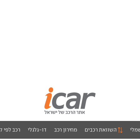
מלי
השוואת רכבים
מחירון רכב
דו-גלגלי
רכב לפי ק