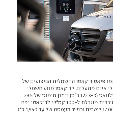
מו פיאט דוקאטו החשמלית הביצועים של
 אינם מתעלים. לדוקאטו מנוע חשמלי
בהספק של 90 קילוואט (כ-122.3 כ"ס) ונתון מומנט של 28.5
קג"מ ומהירות המירבית מוגבלת ל-100 קמ"ש. לדוקאטו נפח