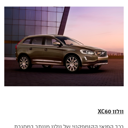
וולוו XC60
רכב הפנאי הקומפקטי של וולוו מוותר במסגרת