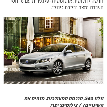
חדשה לחלוטין, אוטומטית-פלנטרית עם 8 יחסי
העברה ומצב "בקרת זינוק".
וולוו S60, הגרסה המעודכנת. מזהים את
השינויים? / צילומים: יצרן