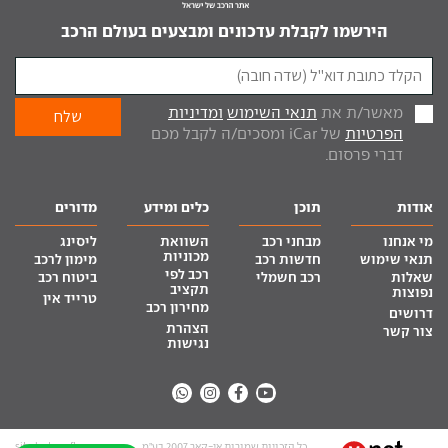
הירשמו לקבלת עדכונים ומבצעים בעולם הרכב
מאשר/ת את
תנאי השימוש
ומדיניות
הפרטיות
של iCar ומסכים/ה לקבל מכם
דברי פרסום.
אודות
תוכן
כלים ומידע
מדורים
מי אנחנו
מבחני רכב
השוואת
ליסינג
מכוניות
תנאי שימוש
חדשות רכב
מימון לרכב
רכב לפי
שאלות
רכב חשמלי
ביטוח רכב
תקציב
נפוצות
טרייד אין
מחירון רכב
דרושים
הצהרת
צור קשר
נגישות
כל הזכויות שמורות אי-קאר 2007 בע”מ
site by tq.soft