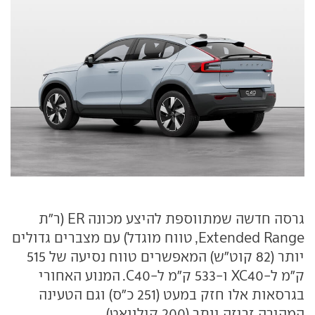
גרסה חדשה שמתווספת להיצע מכונה ER (ר"ת
Extended Range, טווח מוגדל) עם מצברים גדולים
יותר (82 קוט"ש) המאפשרים טווח נסיעה של 515
ק"מ ל-XC40 ו-533 ק"מ ל-C40. המנוע האחורי
בגרסאות אלו חזק במעט (251 כ"ס) וגם הטעינה
המהירה זריזה יותר (200 קילוואט).