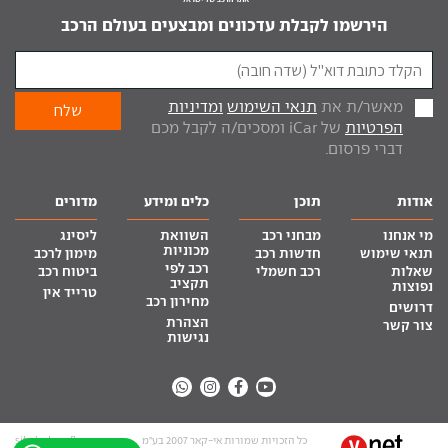
הירשמו לקבלת עדכונים ומבצעים בעולם הרכב
מאשר/ת את
תנאי השימוש
ומדיניות
הפרטיות
של iCar ומסכים/ה לקבל מכם
דברי פרסום.
אודות
תוכן
כלים ומידע
מדורים
מי אנחנו
מבחני רכב
השוואת
ליסינג
מכוניות
תנאי שימוש
חדשות רכב
מימון לרכב
רכב לפי
שאלות
רכב חשמלי
ביטוח רכב
תקציב
נפוצות
טרייד אין
מחירון רכב
דרושים
הצהרת
צור קשר
נגישות
כל הזכויות שמורות אי-קאר 2007 בע”מ
site by tq.soft